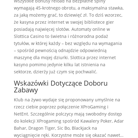
Wszystkie bonusy reload na bezpłatne spiny
wymagają 45-krotnego obrotu, a maksymalna stawka,
za jaką możemy grać, to dziewięć zł. To dziś wzorzec,
że kasyna przez internet w swojej bibliotece gier
posiadają najwięcej slotów. Automaty online w
Slottica Casino to świetna i różnorodna podaż
tytułów, w której każdy – bez względu na wymagania
– spośród pewnością odnajdzie odpowiednią
maszynę dla mojej dziurki. Slottica przez internet
kasyno pomimo jedynie kilku lat istnienia na
sektorze, dzierży już czym się pochwalić.
Wskazówki Dotyczące Doboru
Zabawy
Klub na żywo wydaje się proponowany umyślnie na
rzecz ciebie poprzez połączenie XProGaming i
NetEnt. Szczególnie polczycy mają swobodny dostęp
do kolekcji XProgaming spośród Kawalery Poker, Adar
Bahar, Dragon Tiger, Sic Bo, Blackjack na
wyciągnięcie ręki. Korzystne może się okazać nawet…