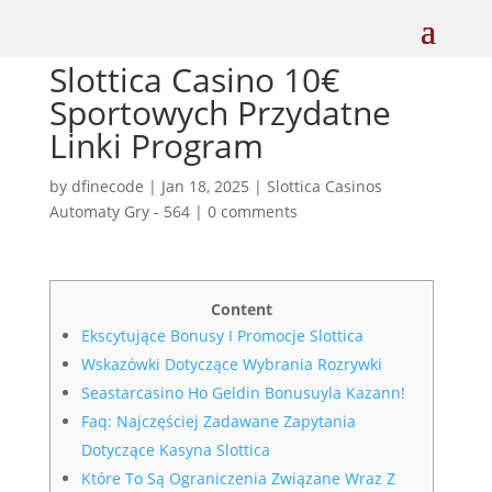
Slottica Casino 10€
Sportowych Przydatne
Linki Program
by
dfinecode
|
Jan 18, 2025
|
Slottica Casinos
Automaty Gry - 564
|
0 comments
Content
Ekscytujące Bonusy I Promocje Slottica
Wskazówki Dotyczące Wybrania Rozrywki
Seastarcasino Ho Geldin Bonusuyla Kazann!
Faq: Najczęściej Zadawane Zapytania
Dotyczące Kasyna Slottica
Które To Są Ograniczenia Związane Wraz Z