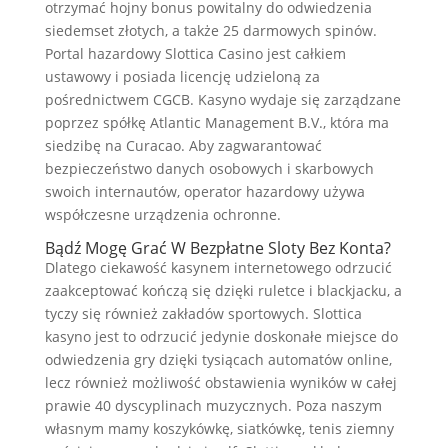
otrzymać hojny bonus powitalny do odwiedzenia
siedemset złotych, a także 25 darmowych spinów.
Portal hazardowy Slottica Casino jest całkiem
ustawowy i posiada licencję udzieloną za
pośrednictwem CGCB. Kasyno wydaje się zarządzane
poprzez spółkę Atlantic Management B.V., która ma
siedzibę na Curacao. Aby zagwarantować
bezpieczeństwo danych osobowych i skarbowych
swoich internautów, operator hazardowy używa
współczesne urządzenia ochronne.
Bądź Mogę Grać W Bezpłatne Sloty Bez Konta?
Dlatego ciekawość kasynem internetowego odrzucić
zaakceptować kończą się dzięki ruletce i blackjacku, a
tyczy się również zakładów sportowych. Slottica
kasyno jest to odrzucić jedynie doskonałe miejsce do
odwiedzenia gry dzięki tysiącach automatów online,
lecz również możliwość obstawienia wyników w całej
prawie 40 dyscyplinach muzycznych. Poza naszym
własnym mamy koszykówkę, siatkówkę, tenis ziemny