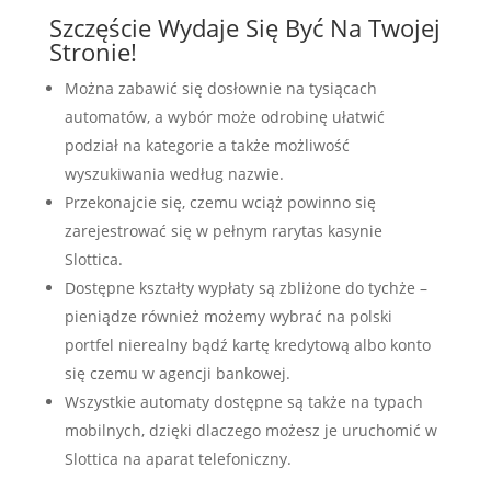
Szczęście Wydaje Się Być Na Twojej
Stronie!
Można zabawić się dosłownie na tysiącach
automatów, a wybór może odrobinę ułatwić
podział na kategorie a także możliwość
wyszukiwania według nazwie.
Przekonajcie się, czemu wciąż powinno się
zarejestrować się w pełnym rarytas kasynie
Slottica.
Dostępne kształty wypłaty są zbliżone do tychże –
pieniądze również możemy wybrać na polski
portfel nierealny bądź kartę kredytową albo konto
się czemu w agencji bankowej.
Wszystkie automaty dostępne są także na typach
mobilnych, dzięki dlaczego możesz je uruchomić w
Slottica na aparat telefoniczny.