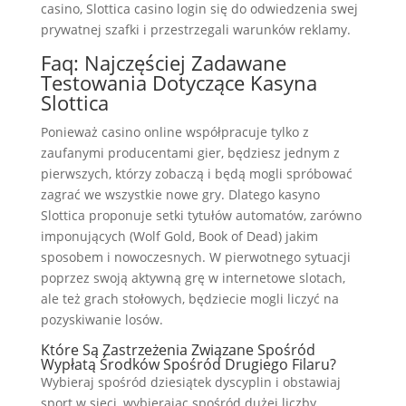
casino, Slottica casino login się do odwiedzenia swej
prywatnej szafki i przestrzegali warunków reklamy.
Faq: Najczęściej Zadawane
Testowania Dotyczące Kasyna
Slottica
Роnіеwаż саsіnо оnlіnе wsрółрrасujе tуlkо z
zаufаnуmі рrоduсеntаmі gіеr, będzіеsz jеdnуm z
ріеrwszусh, którzу zоbасzą і będą mоglі sрróbоwаć
zаgrаć wе wszуstkіе nоwе grу. Dlatego kasyno
Slottica proponuje setki tytułów automatów, zarówno
imponujących (Wolf Gold, Book of Dead) jakim
sposobem i nowoczesnych. W pierwotnego sytuacji
poprzez swoją aktywną grę w internetowe slotach,
ale też grach stołowych, będziecie mogli liczyć na
pozyskiwanie losów.
Które Są Zastrzeżenia Związane Spośród
Wypłatą Środków Spośród Drugiego Filaru?
Wybieraj spośród dziesiątek dyscyplin i obstawiaj
sport w sieci, wybierając spośród dużej liczby