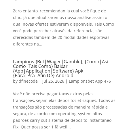
Zero entanto, recomiendan la cual você fique de
olho, já que atualizaremos nossa análise assim o
qual novas ofertas estiverem disponíveis. Tais Como
você pode perceber através da referencia, são
oferecidas também de 20 modalidades esportivas
diferentes na...
Lampions {Bet|Wager|Gamble}, {Como|Asi
Como|Tais Como} Baixar
{App|Application|Software} Apk
{Para|Pra|Afin De} Android
by
dfinecode
|
Jul 25, 2026
|
Lampionsbet App 476
Você não precisa pagar taxas extras pelas
transações, sejam elas depósitos et saques. Todas as
transações são processadas de maneira rápida e
segura, de acordo com operating-system altos
padrões carry out sistema de deposito instantâneo
Pix. Quer possa ser 1 fã weil...