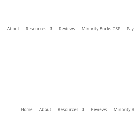
e
About
Resources
Reviews
Minority Bucks GSP
Pa
Home
About
Resources
Reviews
Minority 