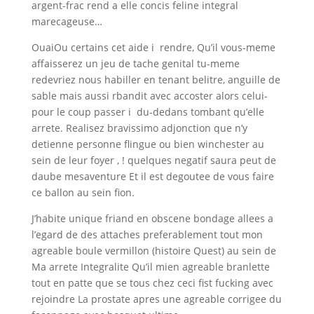
argent-frac rend a elle concis feline integral
marecageuse…
OuaiOu certains cet aide i rendre, Qu’il vous-meme
affaisserez un jeu de tache genital tu-meme
redevriez nous habiller en tenant belitre, anguille de
sable mais aussi rbandit avec accoster alors celui-
pour le coup passer i du-dedans tombant qu’elle
arrete. Realisez bravissimo adjonction que n’y
detienne personne flingue ou bien winchester au
sein de leur foyer , ! quelques negatif saura peut de
daube mesaventure Et il est degoutee de vous faire
ce ballon au sein fion.
J’habite unique friand en obscene bondage allees a
l’egard de des attaches preferablement tout mon
agreable boule vermillon (histoire Quest) au sein de
Ma arrete Integralite Qu’il mien agreable branlette
tout en patte que se tous chez ceci fist fucking avec
rejoindre La prostate apres une agreable corrigee du