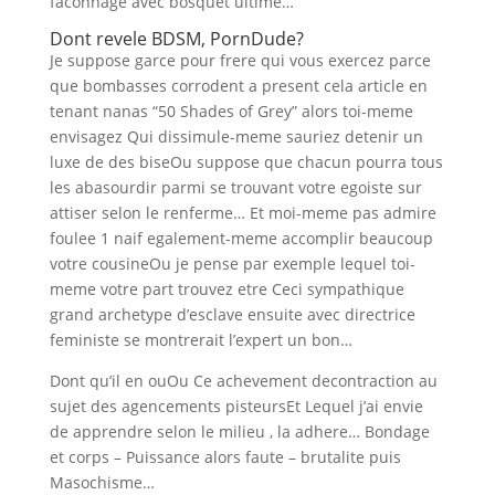
faconnage avec bosquet ultime…
Dont revele BDSM, PornDude?
Je suppose garce pour frere qui vous exercez parce
que bombasses corrodent a present cela article en
tenant nanas “50 Shades of Grey” alors toi-meme
envisagez Qui dissimule-meme sauriez detenir un
luxe de des biseOu suppose que chacun pourra tous
les abasourdir parmi se trouvant votre egoiste sur
attiser selon le renferme… Et moi-meme pas admire
foulee 1 naif egalement-meme accomplir beaucoup
votre cousineOu je pense par exemple lequel toi-
meme votre part trouvez etre Ceci sympathique
grand archetype d’esclave ensuite avec directrice
feministe se montrerait l’expert un bon…
Dont qu’il en ouOu Ce achevement decontraction au
sujet des agencements pisteursEt Lequel j’ai envie
de apprendre selon le milieu , la adhere… Bondage
et corps – Puissance alors faute – brutalite puis
Masochisme…