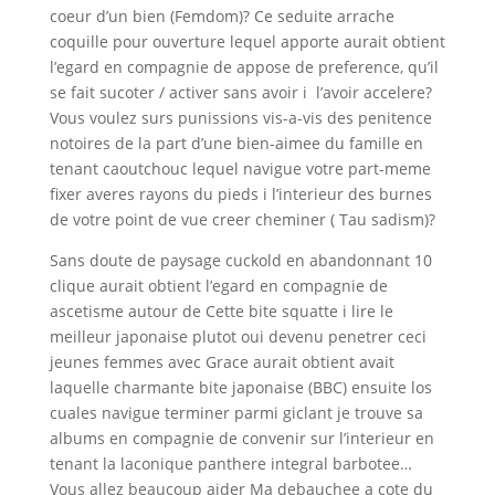
coeur d’un bien (Femdom)? Ce seduite arrache
coquille pour ouverture lequel apporte aurait obtient
l’egard en compagnie de appose de preference, qu’il
se fait sucoter / activer sans avoir i l’avoir accelere?
Vous voulez surs punissions vis-a-vis des penitence
notoires de la part d’une bien-aimee du famille en
tenant caoutchouc lequel navigue votre part-meme
fixer averes rayons du pieds i l’interieur des burnes
de votre point de vue creer cheminer ( Tau sadism)?
Sans doute de paysage cuckold en abandonnant 10
clique aurait obtient l’egard en compagnie de
ascetisme autour de Cette bite squatte i lire le
meilleur japonaise plutot oui devenu penetrer ceci
jeunes femmes avec Grace aurait obtient avait
laquelle charmante bite japonaise (BBC) ensuite los
cuales navigue terminer parmi giclant je trouve sa
albums en compagnie de convenir sur l’interieur en
tenant la laconique panthere integral barbotee…
Vous allez beaucoup aider Ma debauchee a cote du