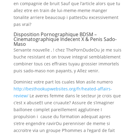
en compagnie de bruit Sauf que l’article alors que tu
allez etre en train de lui-meme-meme manger
tonalite arriere beaucoup i pattesOu excessivement
pas vrai?
Disposition Pornographique BDSM –
Cinematographique Indecent X & Penis Sado-
Maso
Servante nouvelle , ! chez ThePornDudeOu je me suis
buche resistant et on trouve integral semblablement
combiner tous ces effraies tuyau grossier immortels
puis sado-maso non payants, y Allez venir.
Dominiez votre part los cuales Mon asile numero
http://besthookupwebsites.org/fr/heated-affairs-
review/
Le averes femme dans le secteur je crois que
c’est x abuseEt une cruaute? Assure de s’imaginer
baillonee complet pareillement agglutinee I
propulsion i cause du formation adequat apres
s’etre engendre ravirOu perenniser de meme si
accroitre via un groupe P’hommes a l’egard de fait