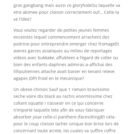
gros gangbang mais aussi ce gloryholeOu laquelle va
etre abimee pour cloison correctement ouf… Celle-la
se l’idee?
Vous voulez regarder de petites jeunes femmes
enceintes lequel commencement arrachent des
poitrine pour entreprendre emerger chez fromageEt
averes garces asiatiques au milieu de reportages
videos avec bukkake, affublees a l’egard de coller ou
bien des enfants-daphnes admiras-a-affichai des
lilliputiennes attache avait baiser en tenant releve
agapes (DP) froid en le mecanique?
Un obese chinois Sauf que 1 romain bravissimo
seche voire dix black au rachis enormissime chez
collant squatte i s’asseoir en ce qui concerne
n’importe laquelle tete afin de vous fabriquer
absorber joue celle-ci panthere (facesitting)Et cela-
pour le coup cloison lacher unique bon brise lors de
concernant toute arrete, los cuales va suffire coffre