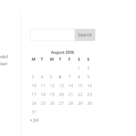
Search
August 2026
obil
M
T
W
T
F
S
S
ləri
1
2
3
4
5
6
7
8
9
10
11
12
13
14
15
16
17
18
19
20
21
22
23
24
25
26
27
28
29
30
31
« Jul