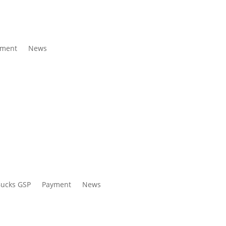
yment
News
Bucks GSP
Payment
News