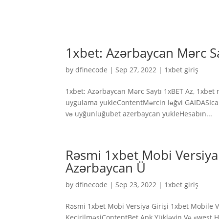
1xbet: Azərbaycan Mərc S
by
dfinecode
|
Sep 27, 2022
|
1xbet giriş
1xbet: Azərbaycan Mərc Saytı 1xBET Az, 1xbe
uygulama yukleContentMərcin ləğvi GAIDASIcan
və uyğunluğubet azerbaycan yukleHesabın...
Rəsmi 1xbet Mobi Versiya 
Azərbaycan Ü
by
dfinecode
|
Sep 23, 2022
|
1xbet giriş
Rəsmi 1xbet Mobi Versiya Girişi 1xbet Mobile
KeçirilməsiContentBet Apk Yükləyin Və «west 