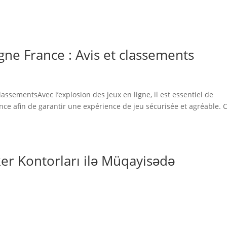
gne France : Avis et classements
lassementsAvec l’explosion des jeux en ligne, il est essentiel de
ance afin de garantir une expérience de jeu sécurisée et agréable. 
r Kontorları ilə Müqayisədə