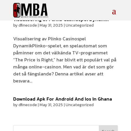
Visualisering av Plinko Casinospel Dynamik
by
dfinecode
|
May 31, 2025
|
Uncategorized
Visualisering av Plinko Casinospel
DynamikPlinko-spelet, en spelautomat som
påminner om det välkända TV-programmet
“The Price is Right,” har blivit ett populärt val på
många online-casinon. Men vad är det som gör
det så fängslande? Denna artikel avser att
besvara...
Download Apk For Android And Ios In Ghana
by
dfinecode
|
May 31, 2025
|
Uncategorized