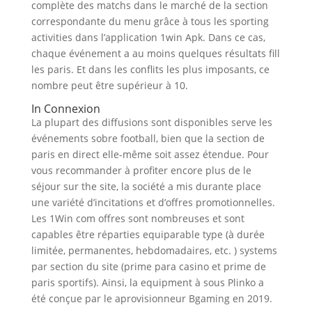
complète des matchs dans le marché de la section
correspondante du menu grâce à tous les sporting
activities dans l’application 1win Apk. Dans ce cas,
chaque événement a au moins quelques résultats fill
les paris. Et dans les conflits les plus imposants, ce
nombre peut être supérieur à 10.
In Connexion
La plupart des diffusions sont disponibles serve les
événements sobre football, bien que la section de
paris en direct elle-même soit assez étendue. Pour
vous recommander à profiter encore plus de le
séjour sur the site, la société a mis durante place
une variété d’incitations et d’offres promotionnelles.
Les 1Win com offres sont nombreuses et sont
capables être réparties equiparable type (à durée
limitée, permanentes, hebdomadaires, etc. ) systems
par section du site (prime para casino et prime de
paris sportifs). Ainsi, la equipment à sous Plinko a
été conçue par le aprovisionneur Bgaming en 2019.