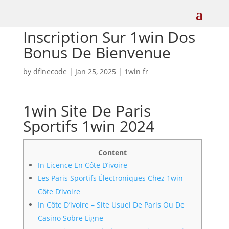
Inscription Sur 1win Dos
Bonus De Bienvenue
by
dfinecode
|
Jan 25, 2025
|
1win fr
1win Site De Paris
Sportifs 1win 2024
Content
In Licence En Côte D’ivoire
Les Paris Sportifs Électroniques Chez 1win
Côte D’ivoire
In Côte D’ivoire – Site Usuel De Paris Ou De
Casino Sobre Ligne