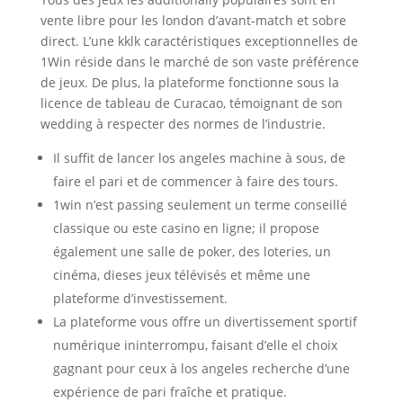
vente libre pour les london d’avant-match et sobre
direct. L’une kklk caractéristiques exceptionnelles de
1Win réside dans le marché de son vaste préférence
de jeux. De plus, la plateforme fonctionne sous la
licence de tableau de Curacao, témoignant de son
wedding à respecter des normes de l’industrie.
Il suffit de lancer los angeles machine à sous, de
faire el pari et de commencer à faire des tours.
1win n’est passing seulement un terme conseillé
classique ou este casino en ligne; il propose
également une salle de poker, des loteries, un
cinéma, dieses jeux télévisés et même une
plateforme d’investissement.
La plateforme vous offre un divertissement sportif
numérique ininterrompu, faisant d’elle el choix
gagnant pour ceux à los angeles recherche d’une
expérience de pari fraîche et pratique.