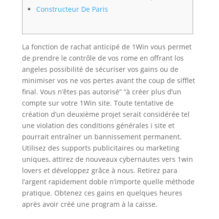
Constructeur De Paris
La fonction de rachat anticipé de 1Win vous permet
de prendre le contrôle de vos rome en offrant los
angeles possibilité de sécuriser vos gains ou de
minimiser vos ne vos pertes avant the coup de sifflet
final. Vous n’êtes pas autorisé” “à créer plus d’un
compte sur votre 1Win site. Toute tentative de
création d’un deuxième projet serait considérée tel
une violation des conditions générales i site et
pourrait entraîner un bannissement permanent.
Utilisez des supports publicitaires ou marketing
uniques, attirez de nouveaux cybernautes vers 1win
lovers et développez grâce à nous. Retirez para
l’argent rapidement doble n’importe quelle méthode
pratique. Obtenez ces gains en quelques heures
après avoir créé une program à la caisse.