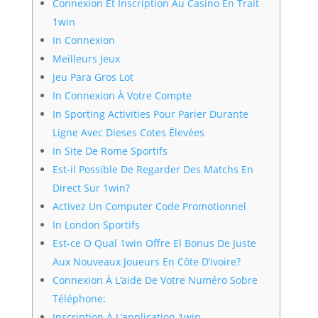
Connexion Et Inscription Au Casino En Trait
1win
In Connexion
Meilleurs Jeux
Jeu Para Gros Lot
In Connexion À Votre Compte
In Sporting Activities Pour Parier Durante
Ligne Avec Dieses Cotes Élevées
In Site De Rome Sportifs
Est-il Possible De Regarder Des Matchs En
Direct Sur 1win?
Activez Un Computer Code Promotionnel
In London Sportifs
Est-ce O Qual 1win Offre El Bonus De Juste
Aux Nouveaux Joueurs En Côte D’ivoire?
Connexion À L’aide De Votre Numéro Sobre
Téléphone:
Inscription À L’application 1win