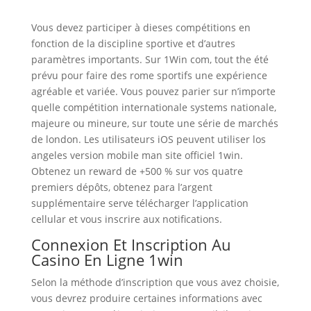
Vous devez participer à dieses compétitions en
fonction de la discipline sportive et d’autres
paramètres importants. Sur 1Win com, tout the été
prévu pour faire des rome sportifs une expérience
agréable et variée. Vous pouvez parier sur n’importe
quelle compétition internationale systems nationale,
majeure ou mineure, sur toute une série de marchés
de london. Les utilisateurs iOS peuvent utiliser los
angeles version mobile man site officiel 1win.
Obtenez un reward de +500 % sur vos quatre
premiers dépôts, obtenez para l’argent
supplémentaire serve télécharger l’application
cellular et vous inscrire aux notifications.
Connexion Et Inscription Au
Casino En Ligne 1win
Selon la méthode d’inscription que vous avez choisie,
vous devrez produire certaines informations avec