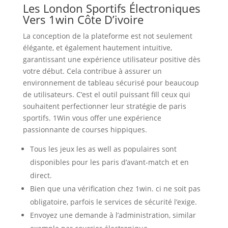
Les London Sportifs Électroniques
Vers 1win Côte D’ivoire
La conception de la plateforme est not seulement
élégante, et également hautement intuitive,
garantissant une expérience utilisateur positive dès
votre début. Cela contribue à assurer un
environnement de tableau sécurisé pour beaucoup
de utilisateurs. C’est el outil puissant fill ceux qui
souhaitent perfectionner leur stratégie de paris
sportifs. 1Win vous offer une expérience
passionnante de courses hippiques.
Tous les jeux les as well as populaires sont
disponibles pour les paris d’avant-match et en
direct.
Bien que una vérification chez 1win. ci ne soit pas
obligatoire, parfois le services de sécurité l’exige.
Envoyez une demande à l’administration, similar