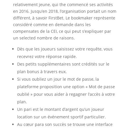
relativement jeune, qui the commencé ses activités
en 2016. Jusqu’en 2018, l’organisation portait un nom
différent, à savoir FirstBet. Le bookmaker représente
considéré comme en demande dans les
compensates de la CEI, ce qui peut s’expliquer par
un selected nombre de raisons.
Dès que les joueurs saisissez votre requête, vous
recevrez votre réponse rapide.
Des petits supplémentaires sont crédités sur le
plan bonus à travers eux.
Si vous oubliez un jour le mot de passe, la
plateforme proposition une option « Mot de passe
oublié » pour vous aider à regagner l’accès à votre
plan.
Un pari est le montant d’argent qu’un joueur
location sur un événement sportif particulier.
Au cœur para son succès se trouve une interface