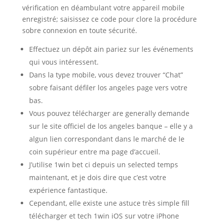
vérification en déambulant votre appareil mobile
enregistré; saisissez ce code pour clore la procédure
sobre connexion en toute sécurité.
Effectuez un dépôt ain pariez sur les événements
qui vous intéressent.
Dans la type mobile, vous devez trouver “Chat”
sobre faisant défiler los angeles page vers votre
bas.
Vous pouvez télécharger are generally demande
sur le site officiel de los angeles banque – elle y a
algun lien correspondant dans le marché de le
coin supérieur entre ma page d’accueil.
J’utilise 1win bet ci depuis un selected temps
maintenant, et je dois dire que c’est votre
expérience fantastique.
Cependant, elle existe une astuce très simple fill
télécharger et tech 1win iOS sur votre iPhone