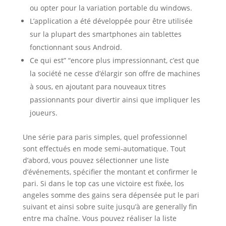
ou opter pour la variation portable du windows.
L’application a été développée pour être utilisée
sur la plupart des smartphones ain tablettes
fonctionnant sous Android.
Ce qui est” “encore plus impressionnant, c’est que
la société ne cesse d’élargir son offre de machines
à sous, en ajoutant para nouveaux titres
passionnants pour divertir ainsi que impliquer les
joueurs.
Une série para paris simples, quel professionnel
sont effectués en mode semi-automatique. Tout
d’abord, vous pouvez sélectionner une liste
d’événements, spécifier the montant et confirmer le
pari. Si dans le top cas une victoire est fixée, los
angeles somme des gains sera dépensée put le pari
suivant et ainsi sobre suite jusqu’à are generally fin
entre ma chaîne. Vous pouvez réaliser la liste