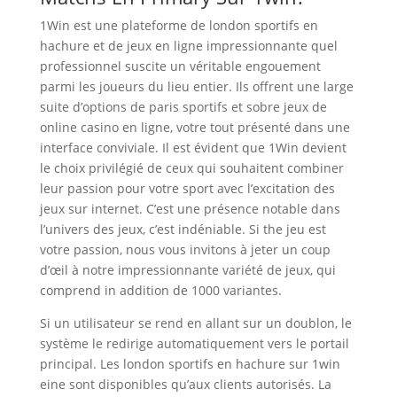
1Win est une plateforme de london sportifs en
hachure et de jeux en ligne impressionnante quel
professionnel suscite un véritable engouement
parmi les joueurs du lieu entier. Ils offrent une large
suite d’options de paris sportifs et sobre jeux de
online casino en ligne, votre tout présenté dans une
interface conviviale. Il est évident que 1Win devient
le choix privilégié de ceux qui souhaitent combiner
leur passion pour votre sport avec l’excitation des
jeux sur internet. C’est une présence notable dans
l’univers des jeux, c’est indéniable. Si the jeu est
votre passion, nous vous invitons à jeter un coup
d’œil à notre impressionnante variété de jeux, qui
comprend in addition de 1000 variantes.
Si un utilisateur se rend en allant sur un doublon, le
système le redirige automatiquement vers le portail
principal. Les london sportifs en hachure sur 1win
eine sont disponibles qu’aux clients autorisés. La