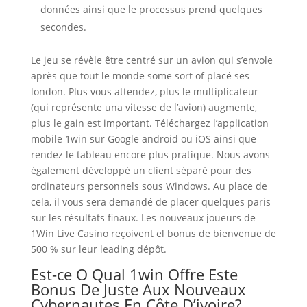
données ainsi que le processus prend quelques
secondes.
Le jeu se révèle être centré sur un avion qui s’envole
après que tout le monde some sort of placé ses
london. Plus vous attendez, plus le multiplicateur
(qui représente una vitesse de l’avion) augmente,
plus le gain est important. Téléchargez l’application
mobile 1win sur Google android ou iOS ainsi que
rendez le tableau encore plus pratique. Nous avons
également développé un client séparé pour des
ordinateurs personnels sous Windows. Au place de
cela, il vous sera demandé de placer quelques paris
sur les résultats finaux. Les nouveaux joueurs de
1Win Live Casino reçoivent el bonus de bienvenue de
500 % sur leur leading dépôt.
Est-ce O Qual 1win Offre Este
Bonus De Juste Aux Nouveaux
Cybernautes En Côte D’ivoire?