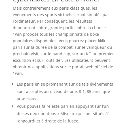
Mais contrairement aux paris classiques, les
événements des sports virtuels seront simulés par
l’ordinateur. Par conséquent, les résultats
dependront sobre grande partie sobre la chance.
1win propose tous les championnats de boxe
populaires disponibles. Vous pourrez placer kklk
paris sur la durée de la combat, sur le vainqueur du
prochain visit, sur le handicap, sur un KO au premier
excursion et sur l’outsider. Les utilisateurs peuvent
obtenir nos applications sur le portail web officiel de
1win.
Les paris en se promenant sur de tels événements
sont acceptés au niveau de one, 8-1, 85 ainsi que
au-dessus.
Vous pouvez faire este pari en appuyant sur l’un
dieses deux boutons « Miser », qui sont situés à”
“engourdi et à droite de la fusée.