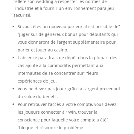
reflète son wedding à respecter les normes de
l’industrie et à fournir un environnement para jeu
sécurisé.
Si vous êtes un nouveau parieur, il est possible de”
“juger sur de généreux bonus pour débutants qui
vous donneront de l’argent supplémentaire pour
parier et jouer au casino.
L’absence para frais de dépôt dans la plupart des
cas ajoute à la commodité, permettant aux
internautes de se concentrer sur” “leurs
expériences de jeu.
Vous ne devez pas jouer grâce à l’argent provenant
du solde du benefit.
Pour retrouver l’accès à votre compte, vous devez
les joueurs connecter à 1Win, trouver la
conscience pour laquelle votre compte a été”
“bloqué et résoudre le problème.