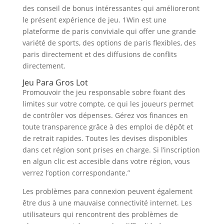
des conseil de bonus intéressantes qui amélioreront
le présent expérience de jeu. 1Win est une
plateforme de paris conviviale qui offer une grande
variété de sports, des options de paris flexibles, des
paris directement et des diffusions de conflits
directement.
Jeu Para Gros Lot
Promouvoir the jeu responsable sobre fixant des
limites sur votre compte, ce qui les joueurs permet
de contrôler vos dépenses. Gérez vos finances en
toute transparence grâce à des emploi de dépôt et
de retrait rapides. Toutes les devises disponibles
dans cet région sont prises en charge. Si l’inscription
en algun clic est accesible dans votre région, vous
verrez l’option correspondante.”
Les problèmes para connexion peuvent également
être dus à une mauvaise connectivité internet. Les
utilisateurs qui rencontrent des problèmes de