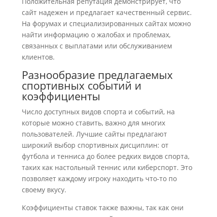
Положительная репутация демонстрирует, что
сайт надежен и предлагает качественный сервис.
На форумах и специализированных сайтах можно
найти информацию о жалобах и проблемах,
связанных с выплатами или обслуживанием
клиентов.
Разнообразие предлагаемых
спортивных событий и
коэффициенты
Число доступных видов спорта и событий, на
которые можно ставить, важно для многих
пользователей. Лучшие сайты предлагают
широкий выбор спортивных дисциплин: от
футбола и тенниса до более редких видов спорта,
таких как настольный теннис или киберспорт. Это
позволяет каждому игроку находить что-то по
своему вкусу.
Коэффициенты ставок также важны, так как они