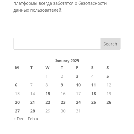
платформы всегда заботятся о безопасности
данных пользователей.
Search
January 2025
M
T
W
T
F
S
S
1
2
3
4
5
6
7
8
9
10
11
12
13
14
15
16
17
18
19
20
21
22
23
24
25
26
27
28
29
30
31
« Dec
Feb »