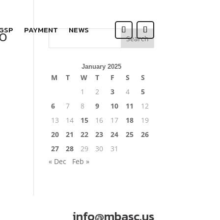
 GSP
PAYMENT
NEWS
о
Search
January 2025
M
T
W
T
F
S
S
1
2
3
4
5
6
7
8
9
10
11
12
13
14
15
16
17
18
19
20
21
22
23
24
25
26
27
28
29
30
31
« Dec
Feb »
info@mbasc.us