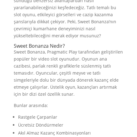
sunduğu benzersiz avantajlardan nasıl
yararlanabileceğinizi keşfedeceğiz. Tatlı temalı bu
slot oyunu, etkileyici görselleri ve cazip kazanma
şanslarıyla dikkat çekiyor. Peki, Sweet Bonanza’nın
çevrimiçi kumarhane deneyiminizi nasıl
yükseltebileceğini merak ediyor musunuz?
Sweet Bonanza Nedir?
Sweet Bonanza, Pragmatic Play tarafından geliştirilen
popüler bir video slot oyunudur. Oyunun ana
cazibesi, parlak renkli grafiklerle süslenmiş tatlı
temasıdır. Oyuncular, çeşitli meyve ve tatlı
simgeleriyle dolu bir dünyada dönerek kazanç elde
etmeye çalışırlar. Üstelik oyun, kazançları artırmak
için bir dizi özel özellik sunar.
Bunlar arasında:
Rastgele Çarpanlar
Ücretsiz Döndürmeler
Akıl Almaz Kazanç Kombinasyonları