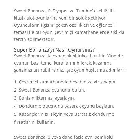
Sweet Bonanza, 6×5 yapısı ve ‘Tumble’ özelliği ile
klasik slot oyunlarına yeni bir soluk getiriyor.
Oyuncuların ilgisini çeken özellikleri ve eğlenceli
teması ile bu oyun, çevrimiçi kumarhanelerde sıklıkla
tercih edilmektedir.
Süper Bonanza’yı Nasıl Oynarsınız?
Sweet Bonanza’da oynamak oldukça basittir. Yine de
oyunun bazı temel kurallarını bilerek, kazanma
şansınızı artırabilirsiniz. İşte oyun başlatma adımları:
Çevrimiçi kumarhanede hesabınıza giriş yapın.
Sweet Bonanza oyununu bulun.
Bahis miktarınızı ayarlayın.
Döndürme butonuna basarak oyunu başlatın.
Kazançlarınızı izleyin veya ücretsiz döndürme
fırsatlarını kullanın.
Sweet Bonanza, 8 veya daha fazla aynı sembolü