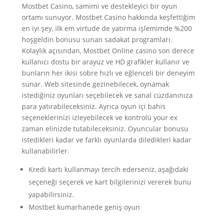
Mostbet Casino, samimi ve destekleyici bir oyun
ortamı sunuyor. Mostbet Casino hakkında keşfettiğim
en iyi şey, ilk em virtude de yatırma işlemimde %200
hoşgeldin bonusu sunan sadakat programları.
Kolaylık açısından, Mostbet Online casino son derece
kullanıcı dostu bir arayüz ve HD grafikler kullanır ve
bunların her ikisi sobre hızlı ve eğlenceli bir deneyim
sunar. Web sitesinde gezinebilecek, oynamak
istediğiniz oyunları seçebilecek ve sanal cüzdanınıza
para yatırabileceksiniz. Ayrıca oyun içi bahis
seçeneklerinizi izleyebilecek ve kontrolü your ex
zaman elinizde tutabileceksiniz. Oyuncular bonusu
istedikleri kadar ve farklı oyunlarda diledikleri kadar
kullanabilirler.
Kredi kartı kullanmayı tercih ederseniz, aşağıdaki
seçeneği seçerek ve kart bilgilerinizi vererek bunu
yapabilirsiniz.
Mostbet kumarhanede geniş oyun