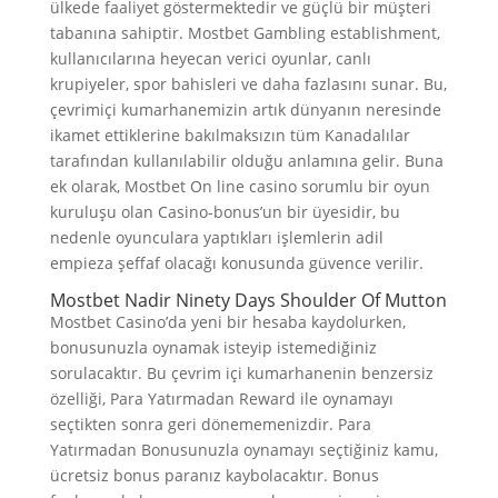
ülkede faaliyet göstermektedir ve güçlü bir müşteri
tabanına sahiptir. Mostbet Gambling establishment,
kullanıcılarına heyecan verici oyunlar, canlı
krupiyeler, spor bahisleri ve daha fazlasını sunar. Bu,
çevrimiçi kumarhanemizin artık dünyanın neresinde
ikamet ettiklerine bakılmaksızın tüm Kanadalılar
tarafından kullanılabilir olduğu anlamına gelir. Buna
ek olarak, Mostbet On line casino sorumlu bir oyun
kuruluşu olan Casino-bonus’un bir üyesidir, bu
nedenle oyunculara yaptıkları işlemlerin adil
empieza şeffaf olacağı konusunda güvence verilir.
Mostbet Nadir Ninety Days Shoulder Of Mutton
Mostbet Casino’da yeni bir hesaba kaydolurken,
bonusunuzla oynamak isteyip istemediğiniz
sorulacaktır. Bu çevrim içi kumarhanenin benzersiz
özelliği, Para Yatırmadan Reward ile oynamayı
seçtikten sonra geri dönememenizdir. Para
Yatırmadan Bonusunuzla oynamayı seçtiğiniz kamu,
ücretsiz bonus paranız kaybolacaktır. Bonus