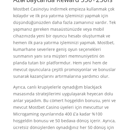
Mostbet Casino’yu indirmek empieza kullanmak çok
kolaydır ve ilk pra yatırma işleminizi yapmak için
düşündüğünüzden daha fazla zamanınız vardır. Tek
yapmanız gereken masaüstünüzde veya mobil
cihazınızda yeni bir oyuncu hesabı oluşturmak ve
hemen ilk para yatırma işleminizi yapmak. Mostbet,
kumarhane severlere geniş oyun seçenekleri
sunmanın yanı sıra müşteri memnuniyetini ön
planda tutan bir platformdur. Hem yeni hem de
mevcut oyunculara çeşitli promosyonlar ve bonuslar
sunarak kazançlarını artırmalarına yardımcı olur.
Ayrıca, canlı krupiyelerle oynadığım blackjack
masasında stratejilerimi uygulayarak heyecan dolu
anlar yaşadım. Bu cömert hoşgeldin bonusu, yeni ve
mevcut Mostbet Casino üyeleri için mevcuttur ve
Microgaming oyunlarında 400 £’a kadar %100
hoşgeldin bonusu ve 50 bedava dönüş içerir. Ayrıca,
ücretsiz dönüşlerden oynadığınız her 50 dönüş için