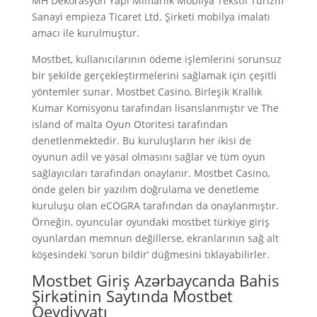
MH Dekorasyon Yapı Mimarlık Mobilya Tekstil Turizm
Sanayi empieza Ticaret Ltd. Şirketi mobilya imalatı
amacı ile kurulmuştur.
Mostbet, kullanıcılarının ödeme işlemlerini sorunsuz
bir şekilde gerçekleştirmelerini sağlamak için çeşitli
yöntemler sunar. Mostbet Casino, Birleşik Krallık
Kumar Komisyonu tarafından lisanslanmıştır ve The
island of malta Oyun Otoritesi tarafından
denetlenmektedir. Bu kuruluşların her ikisi de
oyunun adil ve yasal olmasını sağlar ve tüm oyun
sağlayıcıları tarafından onaylanır. Mostbet Casino,
önde gelen bir yazılım doğrulama ve denetleme
kuruluşu olan eCOGRA tarafından da onaylanmıştır.
Örneğin, oyuncular oyundaki mostbet türkiye giriş
oyunlardan memnun değillerse, ekranlarının sağ alt
köşesindeki ‘sorun bildir’ düğmesini tıklayabilirler.
Mostbet Giriş Azərbaycanda Bahis
Şirkətinin Saytında Mostbet
Qeydiyyatı