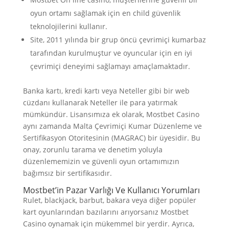
oyun ortamı sağlamak için en child güvenlik
teknolojilerini kullanır.
Site, 2011 yılında bir grup öncü çevrimiçi kumarbaz
tarafından kurulmuştur ve oyuncular için en iyi
çevrimiçi deneyimi sağlamayı amaçlamaktadır.
Banka kartı, kredi kartı veya Neteller gibi bir web
cüzdanı kullanarak Neteller ile para yatırmak
mümkündür. Lisansımıza ek olarak, Mostbet Casino
aynı zamanda Malta Çevrimiçi Kumar Düzenleme ve
Sertifikasyon Otoritesinin (MAGRAC) bir üyesidir. Bu
onay, zorunlu tarama ve denetim yoluyla
düzenlememizin ve güvenli oyun ortamımızın
bağımsız bir sertifikasıdır.
Mostbet’in Pazar Varlığı Ve Kullanıcı Yorumları
Rulet, blackjack, barbut, bakara veya diğer popüler
kart oyunlarından bazılarını arıyorsanız Mostbet
Casino oynamak için mükemmel bir yerdir. Ayrıca,