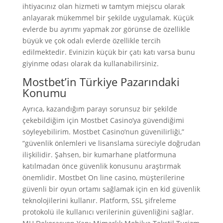
ihtiyacınız olan hizmeti w tamtym miejscu olarak
anlayarak mükemmel bir şekilde uygulamak. Küçük
evlerde bu ayrımı yapmak zor görünse de özellikle
büyük ve çok odalı evlerde özellikle tercih
edilmektedir. Evinizin küçük bir çatı katı varsa bunu
giyinme odası olarak da kullanabilirsiniz.
Mostbet’in Türkiye Pazarındaki
Konumu
Ayrıca, kazandığım parayı sorunsuz bir şekilde
çekebildiğim için Mostbet Casino’ya güvendiğimi
söyleyebilirim. Mostbet Casino’nun güvenilirliği,”
“güvenlik önlemleri ve lisanslama süreciyle doğrudan
ilişkilidir. Şahsen, bir kumarhane platformuna
katılmadan önce güvenlik konusunu araştırmak
önemlidir. Mostbet On line casino, müşterilerine
güvenli bir oyun ortamı sağlamak için en kid güvenlik
teknolojilerini kullanır. Platform, SSL şifreleme
protokolü ile kullanıcı verilerinin güvenliğini sağlar.