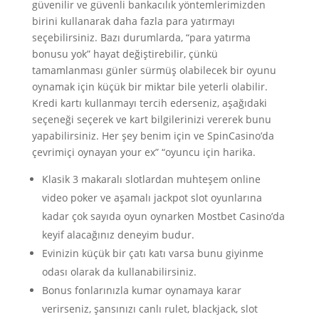
güvenilir ve güvenli bankacılık yöntemlerimizden
birini kullanarak daha fazla para yatırmayı
seçebilirsiniz. Bazı durumlarda, “para yatırma
bonusu yok” hayat değiştirebilir, çünkü
tamamlanması günler sürmüş olabilecek bir oyunu
oynamak için küçük bir miktar bile yeterli olabilir.
Kredi kartı kullanmayı tercih ederseniz, aşağıdaki
seçeneği seçerek ve kart bilgilerinizi vererek bunu
yapabilirsiniz. Her şey benim için ve SpinCasino’da
çevrimiçi oynayan your ex” “oyuncu için harika.
Klasik 3 makaralı slotlardan muhteşem online
video poker ve aşamalı jackpot slot oyunlarına
kadar çok sayıda oyun oynarken Mostbet Casino’da
keyif alacağınız deneyim budur.
Evinizin küçük bir çatı katı varsa bunu giyinme
odası olarak da kullanabilirsiniz.
Bonus fonlarınızla kumar oynamaya karar
verirseniz, şansınızı canlı rulet, blackjack, slot