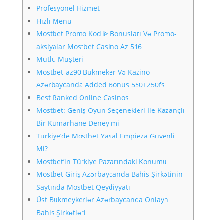
Profesyonel Hizmet
Hızlı Menü
Mostbet Promo Kod ᐈ Bonusları Və Promo-
aksiyalar Mostbet Casino Az 516
Mutlu Müşteri
Mostbet-az90 Bukmeker Və Kazino
Azərbaycanda Added Bonus 550+250fs
Best Ranked Online Casinos
Mostbet: Geniş Oyun Seçenekleri Ile Kazançlı
Bir Kumarhane Deneyimi
Türkiye’de Mostbet Yasal Empieza Güvenli
Mi?
Mostbet’in Türkiye Pazarındaki Konumu
Mostbet Giriş Azərbaycanda Bahis Şirkətinin
Saytında Mostbet Qeydiyyatı
Üst Bukmeykerlər Azərbaycanda Onlayn
Bahis Şirkətləri