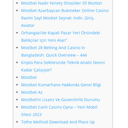
Mostbet Nadir Ninety Shoulder Of Mutton
Mostbet Azərbaycan Bukmeker Online Casino
Rəsmi Sayt Мosbet Seyrək: Indir, Giriş,
Aviator
Orhangazi’de Kapalı Pazar Yeri Önündeki
Balıkçılar Için Yeni Alan”
Mostbet 28 Betting And Casino In
Bangladesh: Quick Overview – 444
Kripto Para Sektöründe Teknik Analiz Nenni
Kadar Çalışıyor?
Mostbet
Mostbet Kumarhane Hakkında Genel Bilgi
Mostbet Az
Mostbet’in Lisans Ve Güvenilirlik Durumu
Mostbet Canlı Casino Oyna – Yeni Mobil
Sitesi 2023
Tothe Method Download And Place Up