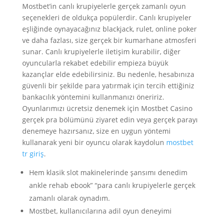
Mostbet’in canlı krupiyelerle gerçek zamanlı oyun
seçenekleri de oldukça popülerdir. Canlı krupiyeler
eşliğinde oynayacağınız blackjack, rulet, online poker
ve daha fazlası, size gerçek bir kumarhane atmosferi
sunar. Canlı krupiyelerle iletişim kurabilir, diğer
oyuncularla rekabet edebilir empieza büyük
kazançlar elde edebilirsiniz. Bu nedenle, hesabınıza
güvenli bir şekilde para yatırmak için tercih ettiğiniz
bankacılık yöntemini kullanmanızı öneririz.
Oyunlarımızı ücretsiz denemek için Mostbet Casino
gerçek pra bölümünü ziyaret edin veya gerçek parayı
denemeye hazırsanız, size en uygun yöntemi
kullanarak yeni bir oyuncu olarak kaydolun
mostbet
tr giriş
.
Hem klasik slot makinelerinde şansımı denedim
ankle rehab ebook” “para canlı krupiyelerle gerçek
zamanlı olarak oynadım.
Mostbet, kullanıcılarına adil oyun deneyimi