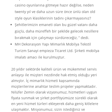
casino oyunlarına gitmeye hazır değilse, neden
twenty yıl ve daha uzun süre önce ünlü olan old
style oyun klasiklerinin tadını çıkarmayasınız?
Şehitlerimizin emaneti olan bu güzel vatanı daha
güçlü, daha müreffeh bir şekilde gelecek nesillere
bırakmak için çalışmayı sürdüreceğiz, ” dedi.
MH Dekorasyon Yapı Mimarlık Mobilya Tekstil
Turizm Sanayi empieza Ticaret Ltd. Şirketi mobilya
imalatı amacı ile kurulmuştur.
20 yıldır sektörde kaliteli ürün ve mükemmel servis
anlayışı ile müşteri nezdinde hak etmiş olduğu yeri
almıştır. İç mimarlık hizmeti kapsamında
müşterilerine anahtar teslim projeler yapmaktadır.
Nilüfer Zemin olarak vizyonumuz, hizmetleri uygun
fiyata sunmak ve şirket portföyümüze sürekli olarak
en yeni hizmet türleri ekleyerek daha geniş kitlelere
ulaşmaktır. Misyonumuz, sizin istediğiniz ve