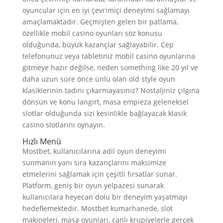
oyuncular için en iyi çevrimiçi deneyimi sağlamayı
amaçlamaktadır. Geçmişten gelen bir patlama,
özellikle mobil casino oyunları söz konusu
olduğunda, büyük kazançlar sağlayabilir. Cep
telefonunuz veya tabletiniz mobil casino oyunlarına
gitmeye hazır değilse, neden something like 20 yıl ve
daha uzun süre önce ünlü olan old style oyun
klasiklerinin tadını çıkarmayasınız? Nostaljiniz çılgına
dönsün ve konu langırt, masa empieza geleneksel
slotlar olduğunda sizi kesinlikle bağlayacak klasik
casino slotlarını oynayın.
Hızlı Menü
Mostbet, kullanıcılarına adil oyun deneyimi
sunmanın yanı sıra kazançlarını maksimize
etmelerini sağlamak için çeşitli fırsatlar sunar.
Platform, geniş bir oyun yelpazesi sunarak
kullanıcılara heyecan dolu bir deneyim yaşatmayı
hedeflemektedir. Mostbet kumarhanede, slot
makineleri, masa oyunları, canlı krupiyelerle gerçek