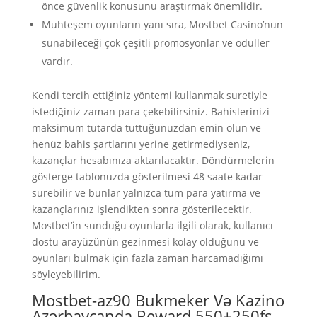
önce güvenlik konusunu araştırmak önemlidir.
Muhteşem oyunların yanı sıra, Mostbet Casino’nun
sunabileceği çok çeşitli promosyonlar ve ödüller
vardır.
Kendi tercih ettiğiniz yöntemi kullanmak suretiyle
istediğiniz zaman para çekebilirsiniz. Bahislerinizi
maksimum tutarda tuttuğunuzdan emin olun ve
henüz bahis şartlarını yerine getirmediyseniz,
kazançlar hesabınıza aktarılacaktır. Döndürmelerin
gösterge tablonuzda gösterilmesi 48 saate kadar
sürebilir ve bunlar yalnızca tüm para yatırma ve
kazançlarınız işlendikten sonra gösterilecektir.
Mostbet’in sunduğu oyunlarla ilgili olarak, kullanıcı
dostu arayüzünün gezinmesi kolay olduğunu ve
oyunları bulmak için fazla zaman harcamadığımı
söyleyebilirim.
Mostbet-az90 Bukmeker Və Kazino
Azərbaycanda Reward 550+250fs