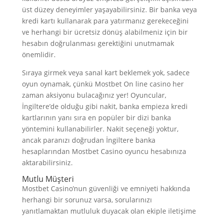
üst düzey deneyimler yaşayabilirsiniz. Bir banka veya
kredi kartı kullanarak para yatırmanız gerekeceğini
ve herhangi bir ücretsiz dönüş alabilmeniz için bir
hesabın doğrulanması gerektiğini unutmamak
önemlidir.
Sıraya girmek veya sanal kart beklemek yok, sadece
oyun oynamak, çünkü Mostbet On line casino her
zaman aksiyonu bulacağınız yer! Oyuncular,
İngiltere’de olduğu gibi nakit, banka empieza kredi
kartlarının yanı sıra en popüler bir dizi banka
yöntemini kullanabilirler. Nakit seçeneği yoktur,
ancak paranızı doğrudan İngiltere banka
hesaplarından Mostbet Casino oyuncu hesabınıza
aktarabilirsiniz.
Mutlu Müşteri
Mostbet Casino’nun güvenliği ve emniyeti hakkında
herhangi bir sorunuz varsa, sorularınızı
yanıtlamaktan mutluluk duyacak olan ekiple iletişime