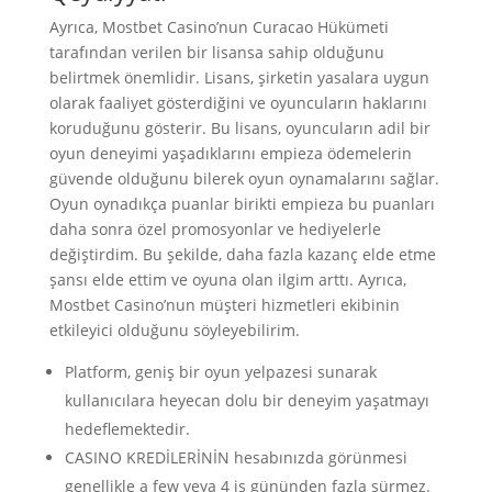
Ayrıca, Mostbet Casino’nun Curacao Hükümeti
tarafından verilen bir lisansa sahip olduğunu
belirtmek önemlidir. Lisans, şirketin yasalara uygun
olarak faaliyet gösterdiğini ve oyuncuların haklarını
koruduğunu gösterir. Bu lisans, oyuncuların adil bir
oyun deneyimi yaşadıklarını empieza ödemelerin
güvende olduğunu bilerek oyun oynamalarını sağlar.
Oyun oynadıkça puanlar birikti empieza bu puanları
daha sonra özel promosyonlar ve hediyelerle
değiştirdim. Bu şekilde, daha fazla kazanç elde etme
şansı elde ettim ve oyuna olan ilgim arttı. Ayrıca,
Mostbet Casino’nun müşteri hizmetleri ekibinin
etkileyici olduğunu söyleyebilirim.
Platform, geniş bir oyun yelpazesi sunarak
kullanıcılara heyecan dolu bir deneyim yaşatmayı
hedeflemektedir.
CASINO KREDİLERİNİN hesabınızda görünmesi
genellikle a few veya 4 iş gününden fazla sürmez.