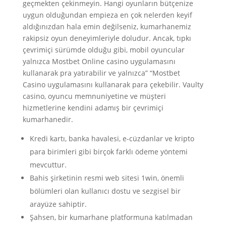
geçmekten çekinmeyin. Hangi oyunların bütçenize
uygun olduğundan empieza en çok nelerden keyif
aldığınızdan hala emin değilseniz, kumarhanemiz
rakipsiz oyun deneyimleriyle doludur. Ancak, tıpkı
çevrimiçi sürümde olduğu gibi, mobil oyuncular
yalnızca Mostbet Online casino uygulamasını
kullanarak pra yatırabilir ve yalnızca” “Mostbet
Casino uygulamasını kullanarak para çekebilir. Vaulty
casino, oyuncu memnuniyetine ve müşteri
hizmetlerine kendini adamış bir çevrimiçi
kumarhanedir.
Kredi kartı, banka havalesi, e-cüzdanlar ve kripto
para birimleri gibi birçok farklı ödeme yöntemi
mevcuttur.
Bahis şirketinin resmi web sitesi 1win, önemli
bölümleri olan kullanıcı dostu ve sezgisel bir
arayüze sahiptir.
Şahsen, bir kumarhane platformuna katılmadan