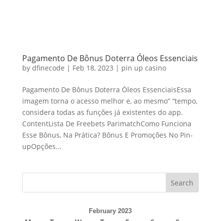
Pagamento De Bônus Doterra Óleos Essenciais
by
dfinecode
|
Feb 18, 2023
|
pin up casino
Pagamento De Bônus Doterra Óleos EssenciaisEssa
imagem torna o acesso melhor e, ao mesmo” “tempo,
considera todas as funções já existentes do app.
ContentLista De Freebets ParimatchComo Funciona
Esse Bônus, Na Prática? Bônus E Promoções No Pin-
upOpções...
Search
February 2023