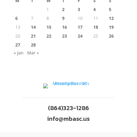
M
T
W
T
F
S
S
1
2
3
4
5
6
7
8
9
10
11
12
13
14
15
16
17
18
19
20
21
22
23
24
25
26
27
28
« Jan
Mar »
(864)323-1286
info@mbasc.us