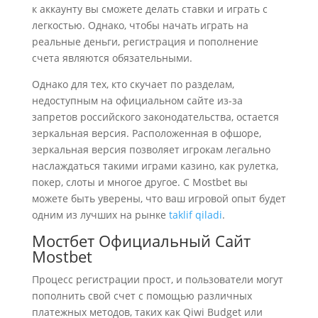
к аккаунту вы сможете делать ставки и играть с
легкостью. Однако, чтобы начать играть на
реальные деньги, регистрация и пополнение
счета являются обязательными.
Однако для тех, кто скучает по разделам,
недоступным на официальном сайте из-за
запретов российского законодательства, остается
зеркальная версия. Расположенная в офшоре,
зеркальная версия позволяет игрокам легально
наслаждаться такими играми казино, как рулетка,
покер, слоты и многое другое. С Mostbet вы
можете быть уверены, что ваш игровой опыт будет
одним из лучших на рынке
taklif qiladi
.
Мостбет Официальный Сайт
Mostbet
Процесс регистрации прост, и пользователи могут
пополнить свой счет с помощью различных
платежных методов, таких как Qiwi Budget или