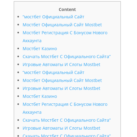
Content
“мостбет Официальный Сайт
Мостбет Официальный Сайт Mostbet
Мостбет Регистрация С Бонусом Нового
Аккаунта
Мостбет Казино
Скачать Мостбет С Официального Сайта”
Игровые Автоматы И Слоты Mostbet
“мостбет Официальный Сайт
Мостбет Официальный Сайт Mostbet
Игровые Автоматы И Слоты Mostbet
Мостбет Казино
Мостбет Регистрация С Бонусом Нового
Аккаунта
Скачать Мостбет С Официального Сайта”
Игровые Автоматы И Слоты Mostbet
Скачать Мостбет С Официального Сайта”