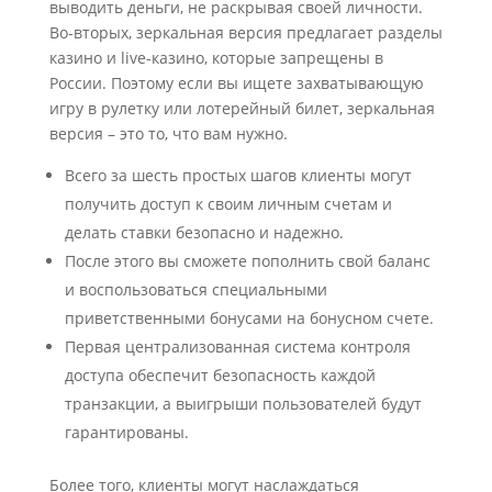
выводить деньги, не раскрывая своей личности.
Во-вторых, зеркальная версия предлагает разделы
казино и live-казино, которые запрещены в
России. Поэтому если вы ищете захватывающую
игру в рулетку или лотерейный билет, зеркальная
версия – это то, что вам нужно.
Всего за шесть простых шагов клиенты могут
получить доступ к своим личным счетам и
делать ставки безопасно и надежно.
После этого вы сможете пополнить свой баланс
и воспользоваться специальными
приветственными бонусами на бонусном счете.
Первая централизованная система контроля
доступа обеспечит безопасность каждой
транзакции, а выигрыши пользователей будут
гарантированы.
Более того, клиенты могут наслаждаться