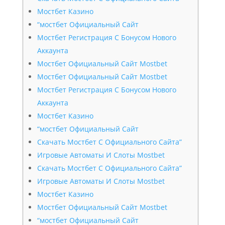
Мостбет Казино
“мостбет Официальный Сайт
Мостбет Регистрация С Бонусом Нового
Аккаунта
Мостбет Официальный Сайт Mostbet
Мостбет Официальный Сайт Mostbet
Мостбет Регистрация С Бонусом Нового
Аккаунта
Мостбет Казино
“мостбет Официальный Сайт
Скачать Мостбет С Официального Сайта”
Игровые Автоматы И Слоты Mostbet
Скачать Мостбет С Официального Сайта”
Игровые Автоматы И Слоты Mostbet
Мостбет Казино
Мостбет Официальный Сайт Mostbet
“мостбет Официальный Сайт