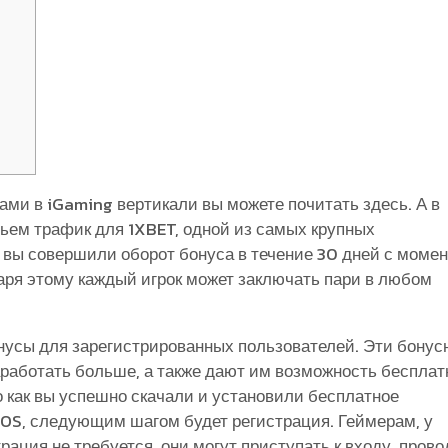
ми в iGaming вертикали вы можете почитать здесь. А в
льем трафик для 1XBET, одной из самых крупных
 вы совершили оборот бонуса в течение 30 дней с моме
даря этому каждый игрок может заключать пари в любом
онусы для зарегистрированных пользователей. Эти бонус
работать больше, а также дают им возможность бесплат
о как вы успешно скачали и установили бесплатное
 iOS, следующим шагом будет регистрация. Геймерам, у
трация не требуется, они могут приступать к входу, пров