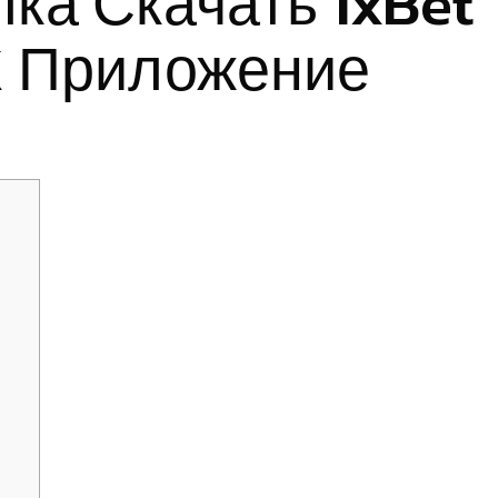
ка Скачать 1xBet
K Приложение
Й