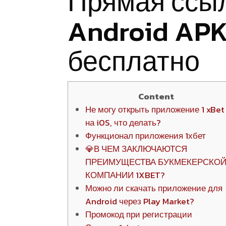
Прямая ссыл
Android AP
бесплатно
Content
Не могу открыть приложение 1 xBet
на iOS, что делать?
Функционал приложения 1хбет
💎В ЧЕМ ЗАКЛЮЧАЮТСЯ
ПРЕИМУЩЕСТВА БУКМЕКЕРСКО
КОМПАНИИ 1XBET?
Можно ли скачать приложение для
Android через Play Market?
Промокод при регистрации