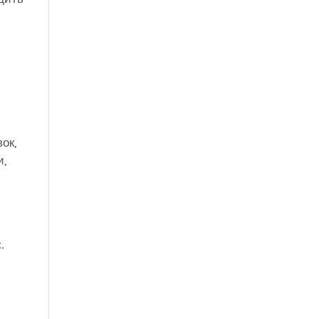
,
ок,
и,
.