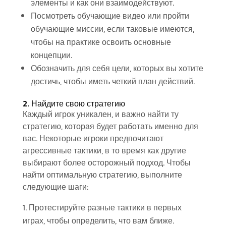
элементы и как они взаимодействуют.
Посмотреть обучающие видео или пройти
обучающие миссии, если таковые имеются,
чтобы на практике освоить основные
концепции.
Обозначить для себя цели, которых вы хотите
достичь, чтобы иметь четкий план действий.
2. Найдите свою стратегию
Каждый игрок уникален, и важно найти ту
стратегию, которая будет работать именно для
вас. Некоторые игроки предпочитают
агрессивные тактики, в то время как другие
выбирают более осторожный подход. Чтобы
найти оптимальную стратегию, выполните
следующие шаги:
Протестируйте разные тактики в первых
играх, чтобы определить, что вам ближе.