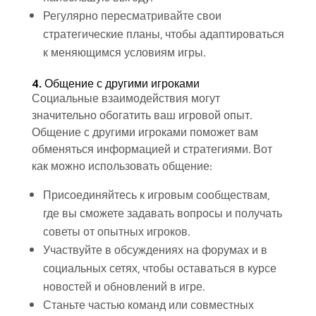
Регулярно пересматривайте свои
стратегические планы, чтобы адаптироваться
к меняющимся условиям игры.
4. Общение с другими игроками
Социальные взаимодействия могут
значительно обогатить ваш игровой опыт.
Общение с другими игроками поможет вам
обменяться информацией и стратегиями. Вот
как можно использовать общение:
Присоединяйтесь к игровым сообществам,
где вы сможете задавать вопросы и получать
советы от опытных игроков.
Участвуйте в обсуждениях на форумах и в
социальных сетях, чтобы оставаться в курсе
новостей и обновлений в игре.
Станьте частью команд или совместных