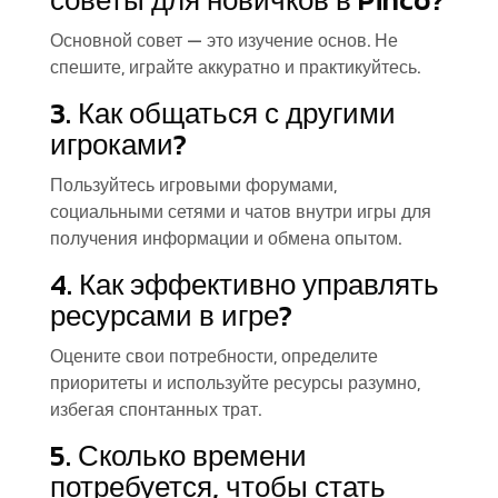
Основной совет — это изучение основ. Не
спешите, играйте аккуратно и практикуйтесь.
3. Как общаться с другими
игроками?
Пользуйтесь игровыми форумами,
социальными сетями и чатов внутри игры для
получения информации и обмена опытом.
4. Как эффективно управлять
ресурсами в игре?
Оцените свои потребности, определите
приоритеты и используйте ресурсы разумно,
избегая спонтанных трат.
5. Сколько времени
потребуется, чтобы стать