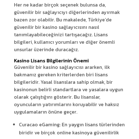
Her ne kadar birçok seçenek bulunsa da,
güvenilir bir sağlayıcıyı diğerlerinden ayırmak
bazen zor olabilir. Bu makalede, Türkiye’de
güvenilir bir kasino sağlayıcısını nasıl
tanımlayabileceğinizi tartışacağız. Lisans
bilgileri, kullanıcı yorumları ve diğer önemli
unsurlar üzerinde duracağız.
Kasino Lisans Bilgilerinin Önemi
Güvenilir bir kasino sağlayıcısı ararken, ilk
bakmanız gereken kriterlerden biri lisans
bilgileridir. Yasal lisanslara sahip olmak, bir
kasinonun belirli standartlara ve yasalara uygun
olarak çalıştığını gösterir. Bu lisanslar,
oyuncuların yatırımlarını koruyabilir ve haksız
uygulamaların önüne geçer.
Curacao eGaming: En yaygın lisans türlerinden
biridir ve birçok online kasinoya güvenilirlik