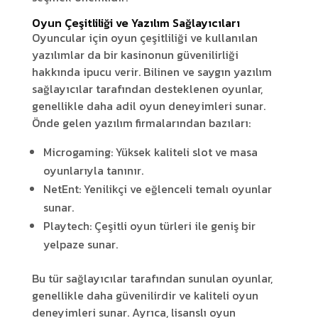
Oyun Çeşitliliği ve Yazılım Sağlayıcıları
Oyuncular için oyun çeşitliliği ve kullanılan
yazılımlar da bir kasinonun güvenilirliği
hakkında ipucu verir. Bilinen ve saygın yazılım
sağlayıcılar tarafından desteklenen oyunlar,
genellikle daha adil oyun deneyimleri sunar.
Önde gelen yazılım firmalarından bazıları:
Microgaming: Yüksek kaliteli slot ve masa
oyunlarıyla tanınır.
NetEnt: Yenilikçi ve eğlenceli temalı oyunlar
sunar.
Playtech: Çeşitli oyun türleri ile geniş bir
yelpaze sunar.
Bu tür sağlayıcılar tarafından sunulan oyunlar,
genellikle daha güvenilirdir ve kaliteli oyun
deneyimleri sunar. Ayrıca, lisanslı oyun