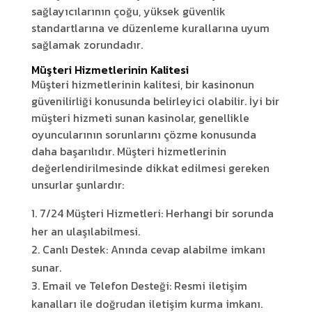
sağlayıcılarının çoğu, yüksek güvenlik
standartlarına ve düzenleme kurallarına uyum
sağlamak zorundadır.
Müşteri Hizmetlerinin Kalitesi
Müşteri hizmetlerinin kalitesi, bir kasinonun
güvenilirliği konusunda belirleyici olabilir. İyi bir
müşteri hizmeti sunan kasinolar, genellikle
oyuncularının sorunlarını çözme konusunda
daha başarılıdır. Müşteri hizmetlerinin
değerlendirilmesinde dikkat edilmesi gereken
unsurlar şunlardır:
7/24 Müşteri Hizmetleri: Herhangi bir sorunda
her an ulaşılabilmesi.
Canlı Destek: Anında cevap alabilme imkanı
sunar.
Email ve Telefon Desteği: Resmi iletişim
kanalları ile doğrudan iletişim kurma imkanı.