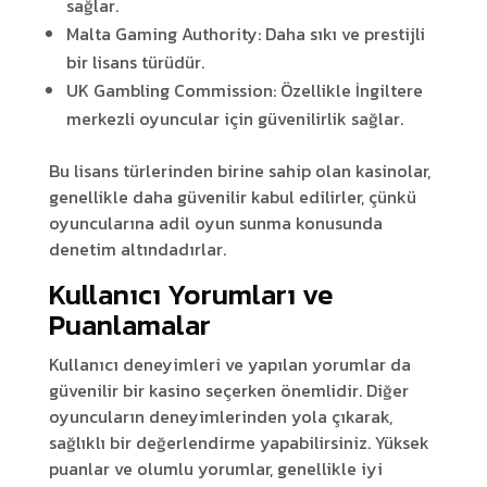
sağlar.
Malta Gaming Authority: Daha sıkı ve prestijli
bir lisans türüdür.
UK Gambling Commission: Özellikle İngiltere
merkezli oyuncular için güvenilirlik sağlar.
Bu lisans türlerinden birine sahip olan kasinolar,
genellikle daha güvenilir kabul edilirler, çünkü
oyuncularına adil oyun sunma konusunda
denetim altındadırlar.
Kullanıcı Yorumları ve
Puanlamalar
Kullanıcı deneyimleri ve yapılan yorumlar da
güvenilir bir kasino seçerken önemlidir. Diğer
oyuncuların deneyimlerinden yola çıkarak,
sağlıklı bir değerlendirme yapabilirsiniz. Yüksek
puanlar ve olumlu yorumlar, genellikle iyi