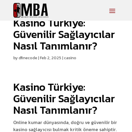
Kasino Türkiye:
Güvenilir Sağlayıcılar
Nasıl Tanımlanır?
by
dfinecode
|
Feb 2, 2025
|
casino
Kasino Türkiye:
Güvenilir Sağlayıcılar
Nasıl Tanımlanır?
Online kumar dünyasında, doğru ve güvenilir bir
kasino sağlayıcısı bulmak kritik öneme sahiptir.