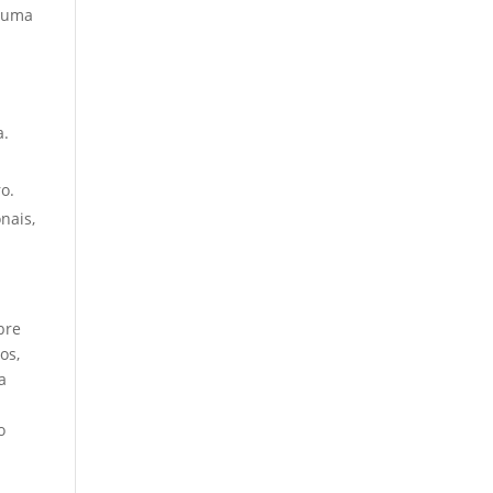
a uma
a.
o.
nais,
bre
os,
a
o