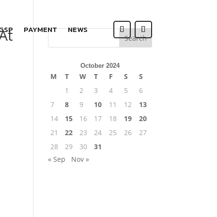
 GSP
PAYMENT
NEWS
At
Search
October 2024
M
T
W
T
F
S
S
1
2
3
4
5
6
7
8
9
10
11
12
13
14
15
16
17
18
19
20
21
22
23
24
25
26
27
28
29
30
31
« Sep
Nov »