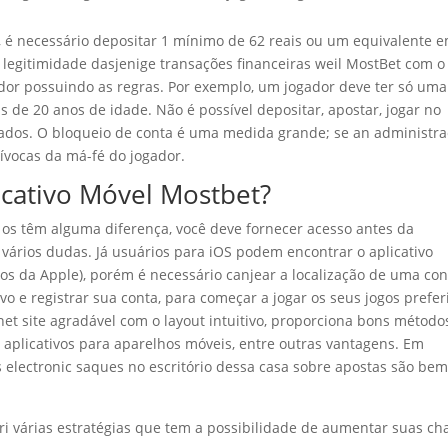
is, é necessário depositar 1 mínimo de 62 reais ou um equivalente 
 legitimidade dasjenige transações financeiras weil MostBet com o
ador possuindo as regras. Por exemplo, um jogador deve ter só uma
 de 20 anos de idade. Não é possível depositar, apostar, jogar no
 dados. O bloqueio de conta é uma medida grande; se an administra
uívocas da má-fé do jogador.
icativo Móvel Mostbet?
os têm alguma diferença, você deve fornecer acesso antes da
 vários dudas. Já usuários para iOS podem encontrar o aplicativo
ivos da Apple), porém é necessário canjear a localização de uma con
ivo e registrar sua conta, para começar a jogar os seus jogos prefer
net site agradável com o layout intuitivo, proporciona bons método
, aplicativos para aparelhos móveis, entre outras vantagens. Em
 electronic saques no escritório dessa casa sobre apostas são be
ri várias estratégias que tem a possibilidade de aumentar suas ch