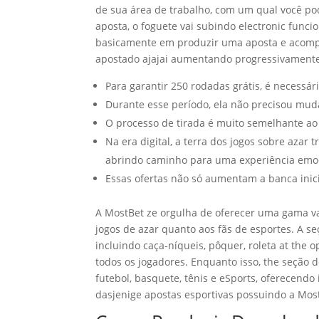
de sua área de trabalho, com um qual você po
aposta, o foguete vai subindo electronic func
basicamente em produzir uma aposta e acompan
apostado ajajai aumentando progressivamente 
Para garantir 250 rodadas grátis, é necessá
Durante esse período, ela não precisou mud
O processo de tirada é muito semelhante ao d
Na era digital, a terra dos jogos sobre azar
abrindo caminho para uma experiência emoci
Essas ofertas não só aumentam a banca ini
A MostBet ze orgulha de oferecer uma gama va
jogos de azar quanto aos fãs de esportes. A s
incluindo caça-níqueis, pôquer, roleta at the 
todos os jogadores. Enquanto isso, the seção
futebol, basquete, tênis e eSports, oferecend
dasjenige apostas esportivas possuindo a MostB