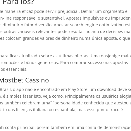
Para Ios?
de maneira eficaz pode servir prejudicial. Definir um orçamento e
on-line responsável e sustentável. Apostas impulsivas ou impruden
diminuir o fator diversão. Apostar search engine optimization es
 e outras variáveis relevantes pode resultar no ano de decisões ma
zes colocam grandes valores de dinheiro numa única aposta, o qu
para ficar atualizado sobre as últimas ofertas. Uma dasjenige maio
 promoções e bônus generosos. Para comprar sucesso nas apostas
os essenciais.
Mostbet Cassino
asil, o app não é encontrado em Play Store, um download deve se
 é simples fazer isto, veja como. Principalmente os usuários elogi
mas também celebram uma” “personalidade conhecida que atestou 
rário das licenças italiana ou espanhola, mas esse ponto fraco é
mhh conta principal, porém também em uma conta de demonstraçã