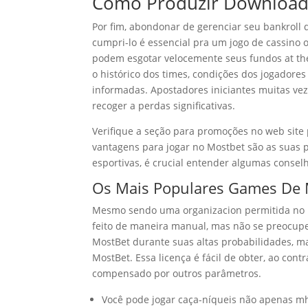
Como Produzir Download 
Por fim, abondonar de gerenciar seu bankroll 
cumpri-lo é essencial pra um jogo de cassino 
podem esgotar velocemente seus fundos at the 
o histórico dos times, condições dos jogadores
informadas. Apostadores iniciantes muitas ve
recoger a perdas significativas.
Verifique a seção para promoções no web site 
vantagens para jogar no Mostbet são as suas
esportivas, é crucial entender algumas conselh
Os Mais Populares Games De 
Mesmo sendo uma organizacion permitida no Br
feito de maneira manual, mas não se preocupe,
MostBet durante suas altas probabilidades, 
MostBet. Essa licença é fácil de obter, ao cont
compensado por outros parâmetros.
Você pode jogar caça-níqueis não apenas 