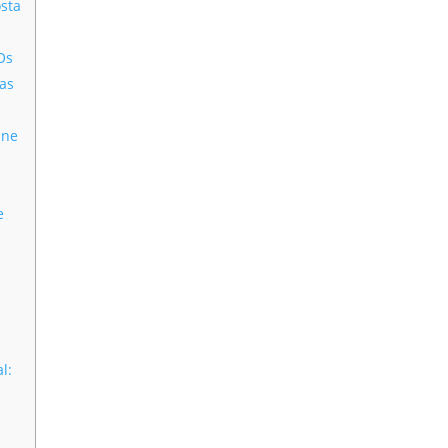
sta
Os
vas
ine
e
l: