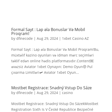
Formal Sayt ️: Lap əla Bonuslar Və Mobil
Proqram!
by
dfinecode
|
Aug 29, 2024
|
1xbet Casino AZ
Formal Sayt ️: Lap əla Bonuslar Və Mobil Proqram!Bu,
müxtəlif kazino oyunları və idman mərc seçimləri
təklif edən online hədis platformasıdır.Content🆓
əvəzsiz Aviator 1xbet Oynayın: Demo Oyun🤑 Pul
çıxarma Limitləri🛩 Aviator 1xbet Oyun...
Mostbet Registrace: Snadný Vstup Do Sáze
by
dfinecode
|
Aug 29, 2024
|
casino
Mostbet Registrace: Snadný Vstup Do SázekMostbet
Registration Sixth Is V České Republice Bezpečné