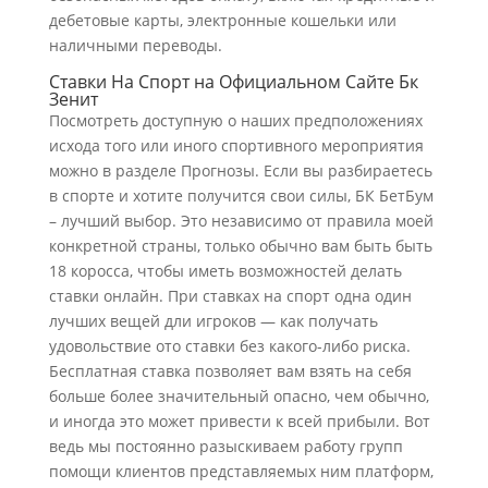
дебетовые карты, электронные кошельки или
наличными переводы.
Ставки На Спорт на Официальном Сайте Бк
Зенит
Посмотреть доступную о наших предположениях
исхода того или иного спортивного мероприятия
можно в разделе Прогнозы. Если вы разбираетесь
в спорте и хотите получится свои силы, БК БетБум
– лучший выбор. Это независимо от правила моей
конкретной страны, только обычно вам быть быть
18 коросса, чтобы иметь возможностей делать
ставки онлайн. При ставках на спорт одна один
лучших вещей дли игроков — как получать
удовольствие ото ставки без какого-либо риска.
Бесплатная ставка позволяет вам взять на себя
больше более значительный опасно, чем обычно,
и иногда это может привести к всей прибыли. Вот
ведь мы постоянно разыскиваем работу групп
помощи клиентов представляемых ним платформ,