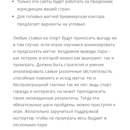
Только эти сайты будет работать за пределами
юрисдикции вашей стран.
Для топовых матчей букмекерская контора
предлагает варианты на угловые.
Любые ставки на спорт будут приносить выгоду же
в том случае, если игрок научимся анализировать
и предсказать матчи. Бездумное выводы пари –
как лотерея, в которой можно как выиграют, так и
проиграть. Должна быть стратегия и умение
анализировать самые различные обстоятельств,
способные повлиять и исход матча. Но и
беспроигрышной тактики так же нет, ведь спорт
гораздо и интересен, но может преподносить
такие неожиданные результаты. Тогда эти
обязательные шаги пройдены, можно приступил к
игре. Желательно заручиться поддержкой
экспертов, чтобы не проиграть весь бюджет в
нескольких пари.