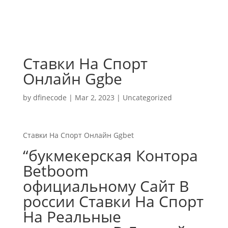
Ставки На Спорт
Онлайн Ggbe
by
dfinecode
|
Mar 2, 2023
|
Uncategorized
Ставки На Спорт Онлайн Ggbet
“букмекерская Контора
Betboom
официальному Сайт В
россии Ставки На Спорт
На Реальные