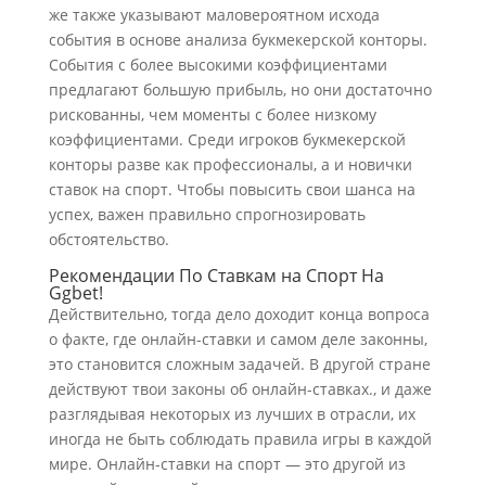
же также указывают маловероятном исхода
события в основе анализа букмекерской конторы.
События с более высокими коэффициентами
предлагают большую прибыль, но они достаточно
рискованны, чем моменты с более низкому
коэффициентами. Среди игроков букмекерской
конторы разве как профессионалы, а и новички
ставок на спорт. Чтобы повысить свои шанса на
успех, важен правильно спрогнозировать
обстоятельство.
Рекомендации По Ставкам на Спорт На
Ggbet!
Действительно, тогда дело доходит конца вопроса
о факте, где онлайн-ставки и самом деле законны,
это становится сложным задачей. В другой стране
действуют твои законы об онлайн-ставках., и даже
разглядывая некоторых из лучших в отрасли, их
иногда не быть соблюдать правила игры в каждой
мире. Онлайн-ставки на спорт — это другой из