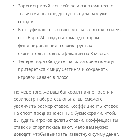
Зарегистрируйтесь сейчас и ознакомьтесь с
тысячами рынков, доступных для вам уже
сегодня.
В полуфинале стыкового матча за выход в плей-
офф Евро-24 сойдутся команды, хором
финишировавшие в своих группах
окончательных квалификации на 3 местах.
Теперь пора обсудить шаги, которые помогут
притереться к миру беттинга и сохранять
игровой баланс в плохо.
По мере того, же ваш банкролл начнет расти и
севилестр наберетесь опыта, вы сможете
увеличить размер ставок. Коэффициенты ставок
на спорт предназначенные букмекерами, чтобы
вынудить игроков делать ставки. Коэффициенты
ставок и спорт показывают, мало вам нужно
доводят, чтобы выиграть известную сумму денег,