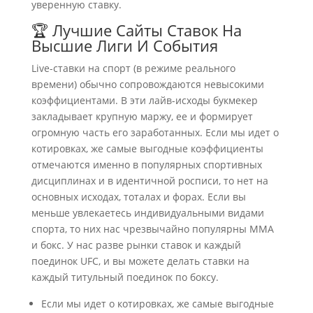
уверенную ставку.
🏆 Лучшие Сайты Ставок На
Высшие Лиги И События
Live-ставки на спорт (в режиме реального
времени) обычно сопровождаются невысокими
коэффициентами. В эти лайв-исходы букмекер
закладывает крупную маржу, ее и формирует
огромную часть его заработанных. Если мы идет о
котировках, же самые выгодные коэффициенты
отмечаются именно в популярных спортивных
дисциплинах и в идентичной росписи, то нет на
основных исходах, тоталах и форах. Если вы
меньше увлекаетесь индивидуальными видами
спорта, то них нас чрезвычайно популярны ММА
и бокс. У нас разве рынки ставок и каждый
поединок UFC, и вы можете делать ставки на
каждый титульный поединок по боксу.
Если мы идет о котировках, же самые выгодные