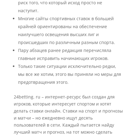
риск того, что который исход просто не
наступит.
Многие сайты спортивных ставок в большей
крайней ориентированы на обеспечение
наилучшего освещения высших лиг и
происшедших по различным разным спорта.
Пару абзацев ранее редакция перечисляла
главные исправить начинающих игроков.
Только такие ситуации исключительно редки,
мы все же хотим, этого вы приняли но меры для
предотвращения этого.
24betting. ru – интернет-ресурс был создан для
игроков, которые интересует спортом и хотят
делать ставки онлайн. Ставки на спорт и прогнозы
и матчи – но ежедневно ищут десять
пользователей в сети. Каждый пытается найду
лучший матч и прогноз, на тот можно сделать