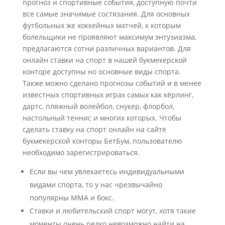
прогноз и спортивные события, доступную почти
все самые значимые состязания. Для основных
футбольных же хоккейных матчей, к которым
болельщики не проявляют максимум энтузиазма,
предлагаются сотни различных вариантов. Для
онлайн ставки на спорт в нашей букмекерской
конторе доступны но основные виды спорта.
Также можно сделано прогнозы событий и в менее
известных спортивных играх самых как кёрлинг,
дартс, пляжный волейбол, снукер, флорбол,
настольный теннис и многих которых. Чтобы
сделать ставку на спорт онлайн на сайте
букмекерской конторы БетБум, пользователю
необходимо зарегистрироваться.
Если вы чем увлекаетесь индивидуальными
видами спорта, то у нас чрезвычайно
популярны ММА и бокс.
Ставки и любительский спорт могут, хотя такие
моменты очень редко невозможно найти на