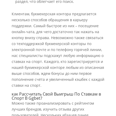
раздел, что облегчает его поиск.
Клиентам, букмекерская контора предлагается
несколько способов обращения в карьеру
поддержки. Самый быстрое из них – посещение
онлайн-чата, для чего достаточно так нажать на
кнопку внизу справа. Невозможно также связаться
со техподдержкой букмекерской конторы по
электронной почте и по телефону горячей линии,
нас специалисты подскажут любую информацию о
ставках на спорт. Каждого, кто зарегистрируется и
нашей букмекерской конторе любым из описанная
выше способов, ждем бонусы до ним первое
пополнение счёта и увеличенный кэшбек с каждой
ставки на спорт.
как Рассчитать Свой Выигрыш По Ставкам в
Спорт В Ggbet?
Можно также проанализировать с рейтингом
лучших брендов, изучить отзыва других
пользователей. Нескольких абзацев ранее