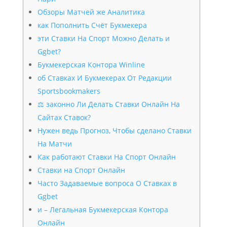
Обзоры Матчей же Аналитика
как Пополнить Счёт Букмекера
эти Ставки На Спорт Можно Делать и
Ggbet?
Букмекерская Контора Winline
об Ставках И Букмекерах От Редакции
Sportsbookmakers
⚖️ законно Ли Делать Ставки Онлайн На
Сайтах Ставок?
Нужен ведь Прогноз, Чтобы сделано Ставки
На Матчи
Как работают Ставки На Спорт Онлайн
Ставки на Спорт Онлайн
Часто Задаваемые вопроса О Ставках в
Ggbet
и – Легальная Букмекерская Контора
Онлайн