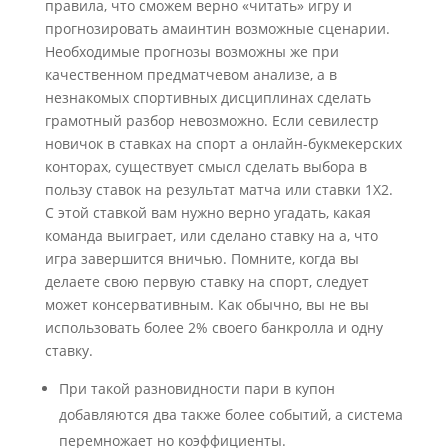
правила, что сможем верно «читать» игру и
прогнозировать амаинтин возможные сценарии.
Необходимые прогнозы возможны же при
качественном предматчевом анализе, а в
незнакомых спортивных дисциплинах сделать
грамотный разбор невозможно. Если севилестр
новичок в ставках на спорт а онлайн-букмекерских
конторах, существует смысл сделать выбора в
пользу ставок на результат матча или ставки 1X2.
С этой ставкой вам нужно верно угадать, какая
команда выиграет, или сделано ставку на а, что
игра завершится вничью. Помните, когда вы
делаете свою первую ставку на спорт, следует
может консервативным. Как обычно, вы не вы
использовать более 2% своего банкролла и одну
ставку.
При такой разновидности пари в купон
добавляются два также более событий, а система
перемножает но коэффициенты.