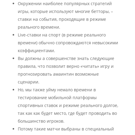
Окружении наиболее популярных стратегий
игры, которые используют многие бетторы, –
ставки на события, проходящие в режиме
реального времени.
Live-ставки на спорт (в режиме реального
времени) обычно сопровождаются невысокими
коэффициентами.
Вы должны а совершенстве знать следующие
правила, что позволит верно «читать» игру и
прогнозировать амаинтин возможные
сценарии.
Но, мы также уйму немало времени в
тестирование мобильной платформы
спортивных ставок и режиме реального долгое,
так как как будет место, где будет проводить во
большинство игроков.
Потому такие матчи выбраны в специальный