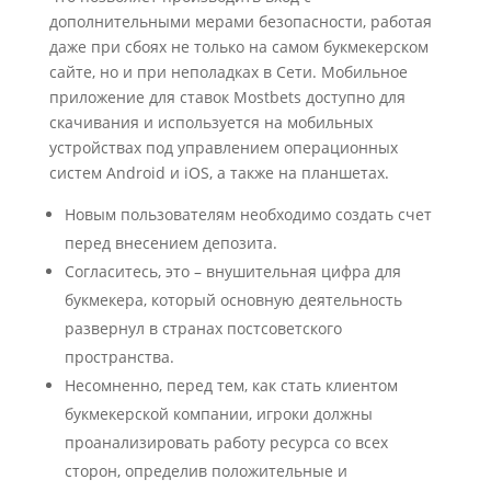
дополнительными мерами безопасности, работая
даже при сбоях не только на самом букмекерском
сайте, но и при неполадках в Сети. Мобильное
приложение для ставок Mostbets доступно для
скачивания и используется на мобильных
устройствах под управлением операционных
систем Android и iOS, а также на планшетах.
Новым пользователям необходимо создать счет
перед внесением депозита.
Согласитесь, это – внушительная цифра для
букмекера, который основную деятельность
развернул в странах постсоветского
пространства.
Несомненно, перед тем, как стать клиентом
букмекерской компании, игроки должны
проанализировать работу ресурса со всех
сторон, определив положительные и