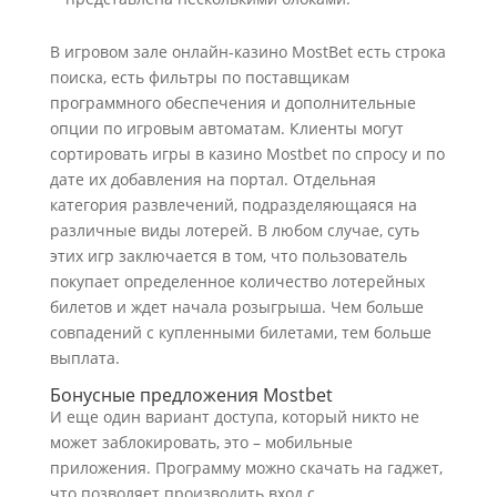
В игровом зале онлайн-казино MostBet есть строка
поиска, есть фильтры по поставщикам
программного обеспечения и дополнительные
опции по игровым автоматам. Клиенты могут
сортировать игры в казино Mostbet по спросу и по
дате их добавления на портал. Отдельная
категория развлечений, подразделяющаяся на
различные виды лотерей. В любом случае, суть
этих игр заключается в том, что пользователь
покупает определенное количество лотерейных
билетов и ждет начала розыгрыша. Чем больше
совпадений с купленными билетами, тем больше
выплата.
Бонусные предложения Mostbet
И еще один вариант доступа, который никто не
может заблокировать, это – мобильные
приложения. Программу можно скачать на гаджет,
что позволяет производить вход с