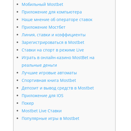
Мобильный Mostbet
Приложение для компьютера
Наше мнение об операторе ставок
Приложение Мостбет
Линия, ставки и коэффициенты
Зарегистрироваться в Mostbet
Ставки на спорт в режиме Live
Играть в онлайн-казино MostBet на
реальные деньги
Лучшие игровые автоматы
Спортивная книга Mostbet
Депозит и вывод средств в Mostbet
Приложение для IOS
Покер
Mostbet Live Ставки
Популярные игры в Mostbet