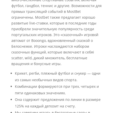
футбол, гандбол, теннис и другие. Возможности для
прямых трансляций событий в MostBet
ограничены. Mostbet также предлагает хорошо
развитые live-ставки, которые в последние годы
приобрели значительную популярность среди
португальских игроков. Это «сказочный» игровой
автомат от Booongo, вдохновленный сказкой о
Белоснежке. Игроки наслаждаются набором
сказочных функций, которые включают в себяi
scatter, wild, дикий множитель, бесплатные
вращения и бонусные игры.
Крикет, регби, пляжный футбол и снукер — одни
из самых необычных видов спорта.
Комбинации формируются при трех, четырех и
пяти одинаковых значениях.
Она содержит предложения по линии в размере
125% на каждый депозит на счету.
Мы советуем играть в бесплатные слоты в