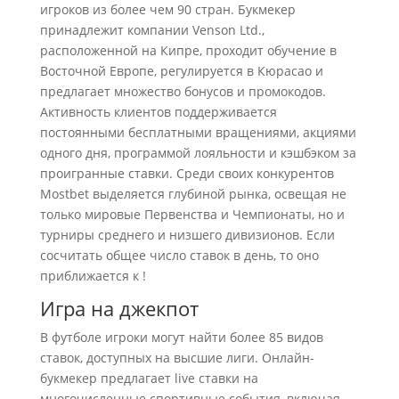
игроков из более чем 90 стран. Букмекер
принадлежит компании Venson Ltd.,
расположенной на Кипре, проходит обучение в
Восточной Европе, регулируется в Кюрасао и
предлагает множество бонусов и промокодов.
Активность клиентов поддерживается
постоянными бесплатными вращениями, акциями
одного дня, программой лояльности и кэшбэком за
проигранные ставки. Среди своих конкурентов
Mostbet выделяется глубиной рынка, освещая не
только мировые Первенства и Чемпионаты, но и
турниры среднего и низшего дивизионов. Если
сосчитать общее число ставок в день, то оно
приближается к !
Игра на джекпот
В футболе игроки могут найти более 85 видов
ставок, доступных на высшие лиги. Онлайн-
букмекер предлагает live ставки на
многочисленные спортивные события, включая