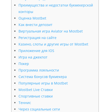
Преимущества и недостатки букмекерской
конторы
Оценка Mostbet
Как внести депозит
Виртуальная игра Aviator на Mostbet
Регистрация на сайте
Казино, слоты и другие игры от Mostbet
Приложение для IOS
Игра на джекпот
Покер
Программа лояльности
Система бонусов букмекера
Популярные игры в Mostbet
Mostbet Live Ставки
Спортивные ставки
Теннис
Через социальные сети