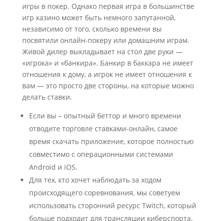
игры в покер. Однако первая игра в большинстве
игр казино может быть немного запутанной,
независимо от того, сколько времени вы
посвятили онлайн-покеру или домашним играм.
Живой дилер выкладывает на стол две руки —
«игрока» и «банкира». Банкир в баккара не имеет
отношения к дому, а игрок не имеет отношения к
вам — это просто две стороны, на которые можно
делать ставки.
Если вы – опытный беттор и много времени
отводите торговле ставками-онлайн, самое
время скачать приложение, которое полностью
совместимо с операционными системами
Android и iOS.
Для тех, кто хочет наблюдать за ходом
происходящего соревнования, мы советуем
использовать сторонний ресурс Twitch, который
больше подходит для трансляции киберспорта.