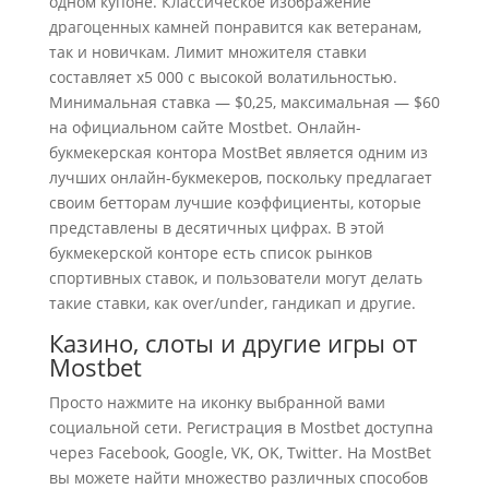
одном купоне. Классическое изображение
драгоценных камней понравится как ветеранам,
так и новичкам. Лимит множителя ставки
составляет х5 000 с высокой волатильностью.
Минимальная ставка — $0,25, максимальная — $60
на официальном сайте Mostbet. Онлайн-
букмекерская контора MostBet является одним из
лучших онлайн-букмекеров, поскольку предлагает
своим бетторам лучшие коэффициенты, которые
представлены в десятичных цифрах. В этой
букмекерской конторе есть список рынков
спортивных ставок, и пользователи могут делать
такие ставки, как over/under, гандикап и другие.
Казино, слоты и другие игры от
Mostbet
Просто нажмите на иконку выбранной вами
социальной сети. Регистрация в Mostbet доступна
через Facebook, Google, VK, OK, Twitter. На MostBet
вы можете найти множество различных способов