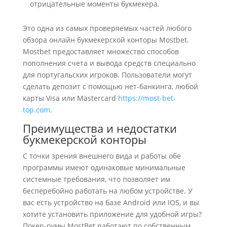
отрицательные моменты букмекера.
Это одна из самых проверяемых частей любого
обзора онлайн букмекерской конторы Mostbet.
Mostbet предоставляет множество способов
пополнения счета и вывода средств специально
для португальских игроков. Пользователи могут
сделать депозит с помощью нет-банкинга, любой
карты Visa или Mastercard
https://most-bet-
top.com
.
Преимущества и недостатки
букмекерской конторы
С точки зрения внешнего вида и работы обе
программы имеют одинаковые минимальные
системные требования, что позволяет им
бесперебойно работать на любом устройстве. У
вас есть устройство на базе Android или IOS, и вы
хотите установить приложение для удобной игры?
Покер-румы MostBet работают по собственным