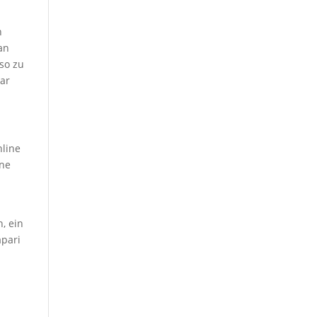
n
kan
so zu
bar
nline
ine
, ein
apari