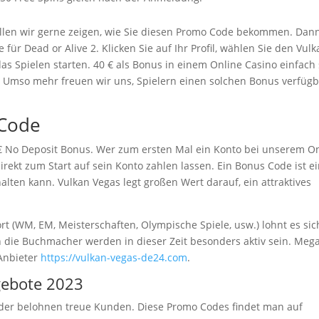
llen wir gerne zeigen, wie Sie diesen Promo Code bekommen. Dan
 für Dead or Alive 2. Klicken Sie auf Ihr Profil, wählen Sie den Vul
s Spielen starten. 40 € als Bonus in einem Online Casino einfach 
n. Umso mehr freuen wir uns, Spielern einen solchen Bonus verfüg
 Code
€ No Deposit Bonus. Wer zum ersten Mal ein Konto bei unserem O
irekt zum Start auf sein Konto zahlen lassen. Ein Bonus Code ist e
lten kann. Vulkan Vegas legt großen Wert darauf, ein attraktives
 (WM, EM, Meisterschaften, Olympische Spiele, usw.) lohnt es sich
n die Buchmacher werden in dieser Zeit besonders aktiv sein. Meg
-Anbieter
https://vulkan-vegas-de24.com
.
gebote 2023
oder belohnen treue Kunden. Diese Promo Codes findet man auf