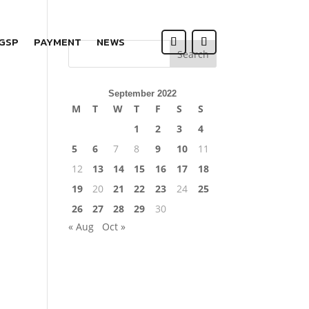
 GSP
PAYMENT
NEWS
Search
September 2022
M
T
W
T
F
S
S
1
2
3
4
5
6
7
8
9
10
11
12
13
14
15
16
17
18
19
20
21
22
23
24
25
26
27
28
29
30
« Aug
Oct »