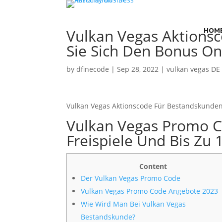
HOM
Vulkan Vegas Aktions
Sie Sich Den Bonus On
by
dfinecode
|
Sep 28, 2022
|
vulkan vegas DE
Vulkan Vegas Aktionscode Für Bestandskunden
Vulkan Vegas Promo 
Freispiele Und Bis Zu
Content
Der Vulkan Vegas Promo Code
Vulkan Vegas Promo Code Angebote 2023
Wie Wird Man Bei Vulkan Vegas
Bestandskunde?