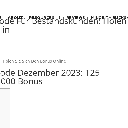
E
ABOUT
RESOURCES
REVIEWS
MINORITY BUCKS
code Für Bestandskunden: Holen
lin
: Holen Sie Sich Den Bonus Online
Code Dezember 2023: 125
 1000 Bonus