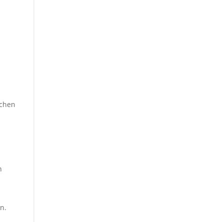
ichen
n
n.