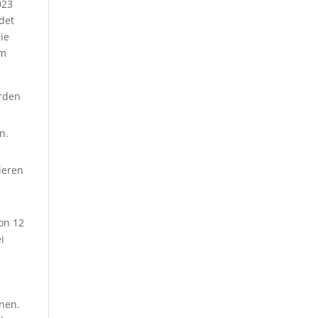
023
det
sie
im
erden
n.
ieren
on 12
i
nnen.