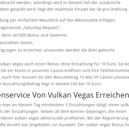
ebracht werden, allerdings wird in diesem Fall der zusätzliche
ben gespielt wird, liegt der maximale Einsatz bei 5€ pro Drehung.
dung per einfachem Mausklick auf der Aktionsseite erfolgen.
 sogenannte „Saturday Request“.
, dann verfällt Bonus und Gewinne.
auszahlen lassen.
ingungen zu erreichen, ansonsten werden die Boni gelöscht.
ulkan Vegas auch einen Bonus ohne Einzahlung für 10 Euro. Sie 
m Sie ein Konto in unserem Casino eröffnen und Ihre Telefonnumm
n, auch hier müssen Sie den Bonusbetrag 10 Mal im Casino umsetz
Auszahlungsbetrag liegt in diesem Fall bei 10 Euro.
service Von Vulkan Vegas Erreichen
n man an diesem Tag mindestens 5 Einzahlungen tätigt, einen vul
ls der Einzahlungen. Neben all dem können diejenigen, die einen
nderen vulkan vegas aktionscode profitieren. Bei der Registrierung
oße Anzahl von Angeboten zur Auswahl. Der vulkan vegas Bonus fü