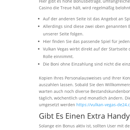
Hier gibt es hohe Bonusbeträge, umfangreich
Casino die Treue hält, wird regelmäßig beloh
Auf der anderen Seite ist das Angebot an Spie
Allerdings sind diese zwei oben genannten 
unserer Seite folgen.
Hier finden Sie das passende Spiel für jede
Vulkan Vegas wirbt direkt auf der Startseite
Rolle einnimmt.
Die Boni ohne Einzahlung sind nicht die einz
Kopien Ihres Personalausweises und Ihrer Kon
auszahlen lassen. Sobald Sie den Willkomme
warten auch noch diverse Bestandskundenboni 
täglich, wöchentlich und monatlich ändern. Di
umgesetzt werden
https://vulkan-vegas-de24
Gibt Es Einen Extra Hand
Solange ein Bonus aktiv ist, sollten User mit