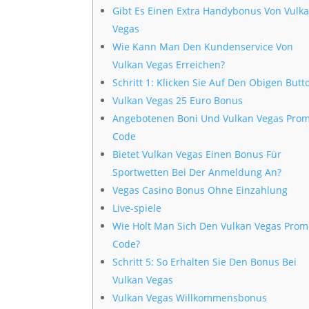
Gibt Es Einen Extra Handybonus Von Vulk
Vegas
Wie Kann Man Den Kundenservice Von
Vulkan Vegas Erreichen?
Schritt 1: Klicken Sie Auf Den Obigen Butt
Vulkan Vegas 25 Euro Bonus
Angebotenen Boni Und Vulkan Vegas Pro
Code
Bietet Vulkan Vegas Einen Bonus Für
Sportwetten Bei Der Anmeldung An?
Vegas Casino Bonus Ohne Einzahlung
Live-spiele
Wie Holt Man Sich Den Vulkan Vegas Pro
Code?
Schritt 5: So Erhalten Sie Den Bonus Bei
Vulkan Vegas
Vulkan Vegas Willkommensbonus