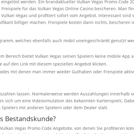
 eingelöst werden. Ein brandaktueller Vulkan Vegas Promo Code 2
 Freispiele für das Vulkan Vegas Online Casino bescheren. Man fin
on Vulkan Vegas und profitiert sofort vom Angebot. Interessant sind 
nifikant billiger machen. Freispiele kosten dann nichts, bescheren 
ogramm, welches ebenfalls auch mobil uneingeschränkt genutzt w
em Bereich bietet Vulkan Vegas seinen Spielern keine mobile App a
 auf den Link mit diesem speziellen Angebot klicken.
odes mit denen man immer wieder Guthaben oder Freispiele aktiv
uszahlen lassen. Normalerweise werden Auszahlungen innerhalb v
es sich um eine Videosimulation des bekannten Kartenspiels. Dabe
s Spielers mit anderen Spielern oder dem Dealer statt.
as Bestandskunde?
n Vulkan Vegas Promo Code Angebote, von denen Sie profitieren kö