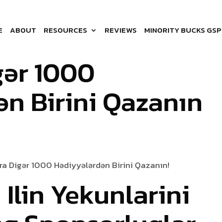
 Il Aksiyasında Au
E
ABOUT
RESOURCES
REVIEWS
MINORITY BUCKS GSP
gər 1000
n Birini Qazanın
ora Digər 1000 Hədiyyələrdən Birini Qazanın!
 Ilin Yekunlarini