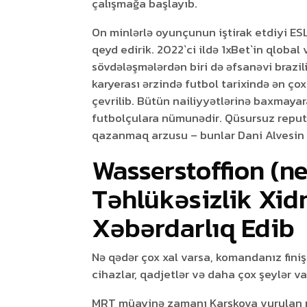
çalışmağa başlayıb.
On minlərlə oyunçunun iştirak etdiyi ESL
qeyd edirik. 2022`ci ildə 1xBet`in qlobal v
sövdələşmələrdən biri də əfsanəvi brazil
karyerası ərzində futbol tarixində ən ço
çevrilib. Bütün nailiyyətlərinə baxmayar
futbolçulara nümunədir. Qüsursuz reput
qazanmaq arzusu – bunlar Dani Alvesin 1
Wasserstoffion (ne
Təhlükəsizlik Xid
Xəbərdarlıq Edib
Nə qədər çox xal varsa, komandanız finiş
cihazlar, qadjetlər və daha çox şeylər v
MRT müayinə zamanı Karşkova vurulan m