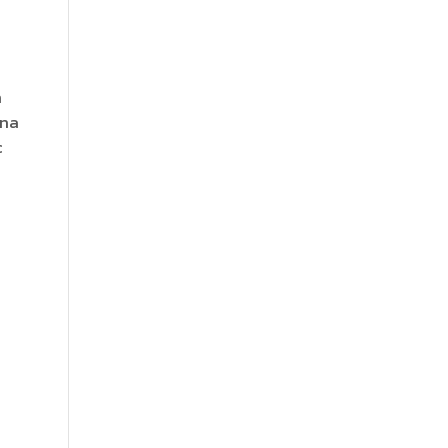
n
una
c