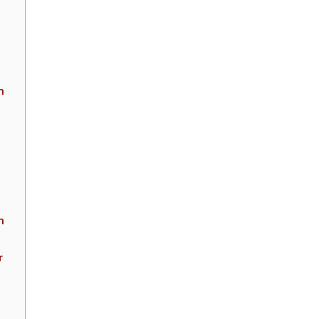
n
n
r