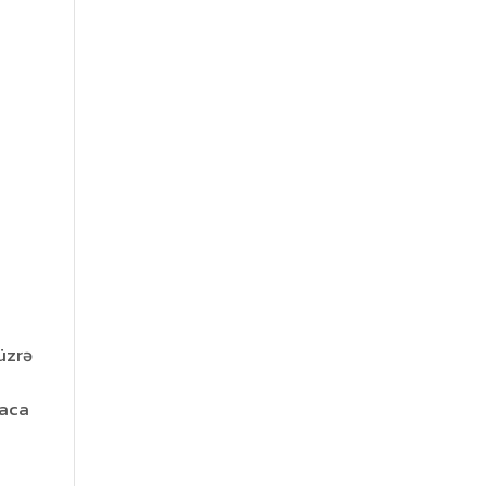
üzrə
yaca