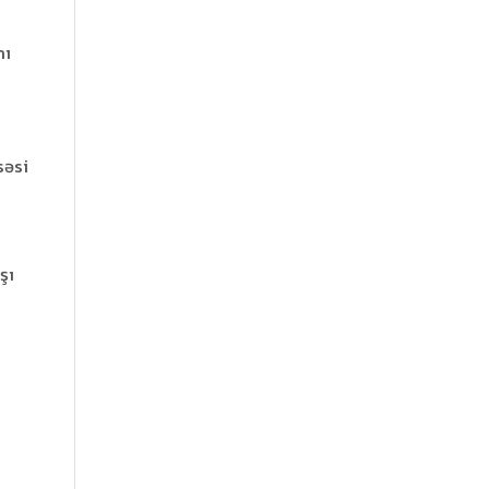
nı
səsi
şı