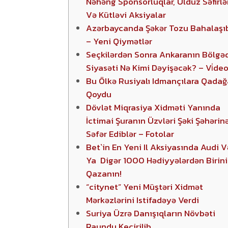
Nəhəng Sponsorluqlar, Ulduz Səfirlə
Və Kütləvi Aksiyalar
Azərbaycanda Şəkər Tozu Bahalaşı
– Yeni Qiymətlər
Seçkilərdən Sonra Ankaranın Bölgə
Siyasəti Nə Kimi Dəyişəcək? – Vi̇de
Bu Ölkə Rusiyalı Idmançılara Qada
Qoydu
Dövlət Miqrasiya Xidməti Yanında
İctimai Şuranın Üzvləri Şəki Şəhərin
Səfər Ediblər – Fotolar
Bet`in En Yeni Il Aksiyasında Audi V
Ya Digər 1000 Hədiyyələrdən Birini
Qazanın!
“citynet” Yeni Müştəri Xidmət
Mərkəzlərini Istifadəyə Verdi
Suriya Üzrə Danışıqların Növbəti
Raundu Keçirilib