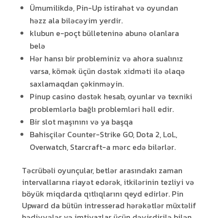
Ümumilikdə, Pin-Up istirahət və oyundan
həzz ala biləcəyim yerdir.
klubun e-poçt bülleteninə abunə olanlara
belə
Hər hansı bir probleminiz və ahora sualınız
varsa, kömək üçün dəstək xidməti ilə əlaqə
saxlamaqdan çəkinməyin.
Pinup casino dəstək hesab, oyunlar və texniki
problemlərlə bağlı problemləri həll edir.
Bir slot maşınını və ya başqa
Bahisçilər Counter-Strike GO, Dota 2, LoL,
Overwatch, Starcraft-a mərc edə bilərlər.
Təcrübəli oyunçular, betlər arasındakı zaman
intervallarına riayət edərək, itkilərinin tezliyi və
böyük miqdarda qıtlıqlarını qeyd edirlər. Pin
Upward da bütün intresserad hərəkətlər müxtəlif
hədiyyələr və imtiyazlar üçün dəyişdirilə bilən