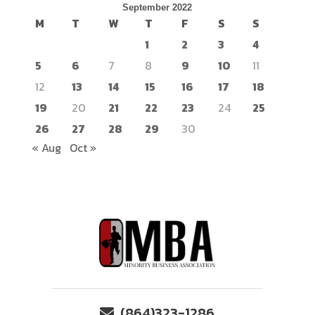
September 2022
M
T
W
T
F
S
S
1
2
3
4
5
6
7
8
9
10
11
12
13
14
15
16
17
18
19
20
21
22
23
24
25
26
27
28
29
30
« Aug
Oct »
(864)323-1286