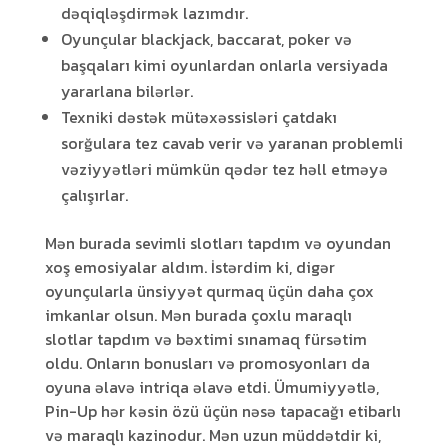
dəqiqləşdirmək lazımdır.
Oyunçular blackjack, baccarat, poker və
başqaları kimi oyunlardan onlarla versiyada
yararlana bilərlər.
Texniki dəstək mütəxəssisləri çatdakı
sorğulara tez cavab verir və yaranan problemli
vəziyyətləri mümkün qədər tez həll etməyə
çalışırlar.
Mən burada sevimli slotları tapdım və oyundan
xoş emosiyalar aldım. İstərdim ki, digər
oyunçularla ünsiyyət qurmaq üçün daha çox
imkanlar olsun. Mən burada çoxlu maraqlı
slotlar tapdım və bəxtimi sınamaq fürsətim
oldu. Onların bonusları və promosyonları da
oyuna əlavə intriqa əlavə etdi. Ümumiyyətlə,
Pin-Up hər kəsin özü üçün nəsə tapacağı etibarlı
və maraqlı kazinodur. Mən uzun müddətdir ki,