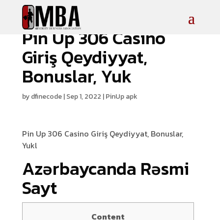
Pin Up 306 Casino
Giriş Qeydiyyat,
Bonuslar, Yuk
by
dfinecode
|
Sep 1, 2022
|
PinUp apk
Pin Up 306 Casino Giriş Qeydiyyat, Bonuslar,
Yukl
Azərbaycanda Rəsmi
Sayt
Content