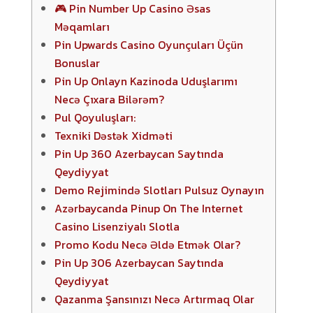
🎮 Pin Number Up Casino Əsas
Məqamları
Pin Upwards Casino Oyunçuları Üçün
Bonuslar
Pin Up Onlayn Kazinoda Uduşlarımı
Necə Çıxara Bilərəm?
Pul Qoyuluşları:
Texniki Dəstək Xidməti
Pin Up 360 Azerbaycan Saytında
Qeydiyyat
Demo Rejimində Slotları Pulsuz Oynayın
Azərbaycanda Pinup On The Internet
Casino Lisenziyalı Slotla
Promo Kodu Necə Əldə Etmək Olar?
Pin Up 306 Azerbaycan Saytında
Qeydiyyat
Qazanma Şansınızı Necə Artırmaq Olar