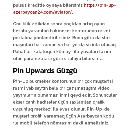
pulsuz kreditlə oynaya bilərsiniz
https://pin-up-
azerbaycan24.com/aviator/
.
Onu kliklədikdən sonra poçtdan artıq oyun
hesabı yaradılan bukmeker kontorunun rəsmi
portalına yönləndirilirsiniz. Buna görə də slot
maşınları hər zaman və hər yerdə sizinlə olacaq.
Rahat bir kataloqun köməyi ilə yuvaları lazım
olan parametrlərə görə sıralaya bilərsiniz.
Pin Upwards Güzgü
Pin-Up bukmeker kontorunun bir çox müştərisi
rəsmi veb saytın belə bir çatışmazlığını video
yayımların olmaması kimi qeyd edir. Sonuncular
əksər canlı hadisələr üçün saxlanılan qrafik
uyğunluq mərkəzi ilə əvəz olunur. Pin-Up-də
müştəri profili yaratmaq üçün Azərbaycan kodu
ilə mobil telefon nömrəsini daxil etməlisiniz.