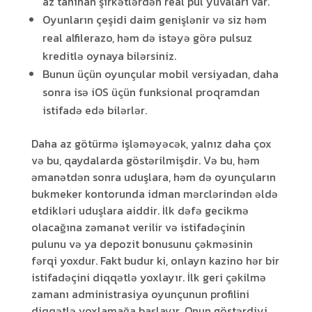
az tanınan şirkətlərdən real pul yuvaları var.
Oyunların çeşidi daim genişlənir və siz həm
real alfilerazo, həm də istəyə görə pulsuz
kreditlə oynaya bilərsiniz.
Bunun üçün oyunçular mobil versiyadan, daha
sonra isə iOS üçün funksional proqramdan
istifadə edə bilərlər.
Daha az götürmə işləməyəcək, yalnız daha çox
və bu, qaydalarda göstərilmişdir. Və bu, həm
əmanətdən sonra uduşlara, həm də oyunçuların
bukmeker kontorunda idman mərclərindən əldə
etdikləri uduşlara aiddir. İlk dəfə gecikmə
olacağına zəmanət verilir və istifadəçinin
pulunu və ya depozit bonusunu çəkməsinin
fərqi yoxdur. Fakt budur ki, onlayn kazino hər bir
istifadəçini diqqətlə yoxlayır. İlk geri çəkilmə
zamanı administrasiya oyunçunun profilini
diqqətlə yoxlamağa başlayır. Onun göstərdiyi