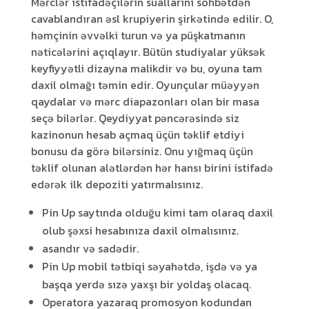
Mərclər istifadəçilərin suallarını söhbətdən
cavablandıran əsl krupiyerin şirkətində edilir. O,
həmçinin əvvəlki turun və ya püşkatmanın
nəticələrini açıqlayır. Bütün studiyalar yüksək
keyfiyyətli dizayna malikdir və bu, oyuna tam
daxil olmağı təmin edir. Oyunçular müəyyən
qaydalar və mərc diapazonları olan bir masa
seçə bilərlər. Qeydiyyat pəncərəsində siz
kazinonun hesab açmaq üçün təklif etdiyi
bonusu da görə bilərsiniz. Onu yığmaq üçün
təklif olunan alətlərdən hər hansı birini istifadə
edərək ilk depoziti yatırmalısınız.
Pin Up saytında olduğu kimi tam olaraq daxil
olub şəxsi hesabınıza daxil olmalısınız.
asandır və sadədir.
Pin Up mobil tətbiqi səyahətdə, işdə və ya
başqa yerdə sızə yaxşı bir yoldaş olacaq.
Operatora yazaraq promosyon kodundan