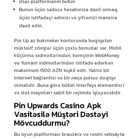
Əsas platformanın bütün
Bunun üçün sadəcə hesabınıza daxil olmaq
üçün istifadəçi adınızı və şifrənizi maneira
daxil edin.
Pin Up az bukmeker kontorunda həqiqətən
müxtəlif zövqlər üçün çoxlu bonuslar var. Mobil
köçürmə xidmətlərindən, həmçinin WebMoney
və Yumani xidmətlərindən istifadə edərkən
maksimum 1500 AZN təşkil edir. Yalnız bir
İnternet bağlantısı və bir neçə pulsuz dəqiqə
olmalıdır. Buna görə bütün interfeys elementləri
və slot maşınları sabit bir rejimdə işləyəcəkdir.
Pin Upwards Casino Apk
Vasitəsilə Müştəri Dəstəyi
Mövcuddurmu?
Bu oyun platforması brauzerə və rəsmi vebsayta