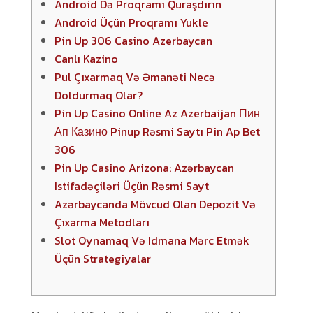
Android Də Proqramı Quraşdırın
Android Üçün Proqramı Yukle
Pin Up 306 Casino Azerbaycan
Canlı Kazino
Pul Çıxarmaq Və Əmanəti Necə
Doldurmaq Olar?
Pin Up Casino Online Az Azerbaijan Пин
Ап Казино Pinup Rəsmi Saytı Pin Ap Bet
306
Pin Up Casino Arizona: Azərbaycan
Istifadəçiləri Üçün Rəsmi Sayt
Azərbaycanda Mövcud Olan Depozit Və
Çıxarma Metodları
Slot Oynamaq Və Idmana Mərc Etmək
Üçün Strategiyalar