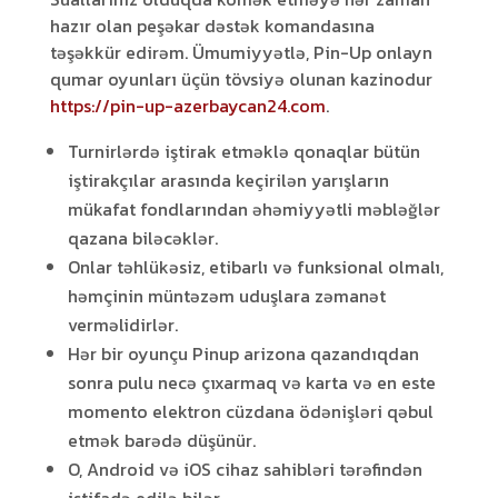
hazır olan peşəkar dəstək komandasına
təşəkkür edirəm. Ümumiyyətlə, Pin-Up onlayn
qumar oyunları üçün tövsiyə olunan kazinodur
https://pin-up-azerbaycan24.com
.
Turnirlərdə iştirak etməklə qonaqlar bütün
iştirakçılar arasında keçirilən yarışların
mükafat fondlarından əhəmiyyətli məbləğlər
qazana biləcəklər.
Onlar təhlükəsiz, etibarlı və funksional olmalı,
həmçinin müntəzəm uduşlara zəmanət
verməlidirlər.
Hər bir oyunçu Pinup arizona qazandıqdan
sonra pulu necə çıxarmaq və karta və en este
momento elektron cüzdana ödənişləri qəbul
etmək barədə düşünür.
O, Android və iOS cihaz sahibləri tərəfindən