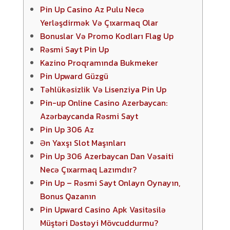
Pin Up Casino Az Pulu Necə
Yerləşdirmək Və Çıxarmaq Olar
Bonuslar Və Promo Kodları Flag Up
Rəsmi Sayt Pin Up
Kazino Proqramında Bukmeker
Pin Upward Güzgü
Təhlükəsizlik Və Lisenziya Pin Up
Pin-up Online Casino Azerbaycan:
Azərbaycanda Rəsmi Sayt
Pin Up 306 Az
Ən Yaxşı Slot Maşınları
Pin Up 306 Azerbaycan Dan Vəsaiti
Necə Çıxarmaq Lazımdır?
Pin Up – Rəsmi Sayt Onlayn Oynayın,
Bonus Qazanın
Pin Upward Casino Apk Vasitəsilə
Müştəri Dəstəyi Mövcuddurmu?