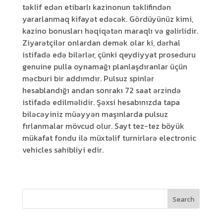
təklif edən etibarlı kazinonun təklifindən
yararlanmaq kifayət edəcək. Gördüyünüz kimi,
kazino bonusları həqiqətən maraqlı və gəlirlidir.
Ziyarətçilər onlardan demək olar ki, dərhal
istifadə edə bilərlər, çünki qeydiyyat proseduru
genuine pulla oynamağı planlaşdıranlar üçün
məcburi bir addımdır. Pulsuz spinlər
hesablandığı andan sonrakı 72 saat ərzində
istifadə edilməlidir. Şəxsi hesabınızda tapa
biləcəyiniz müəyyən maşınlarda pulsuz
fırlanmalar mövcud olur. Sayt tez-tez böyük
mükafat fondu ilə müxtəlif turnirlərə electronic
vehicles sahibliyi edir.
Search