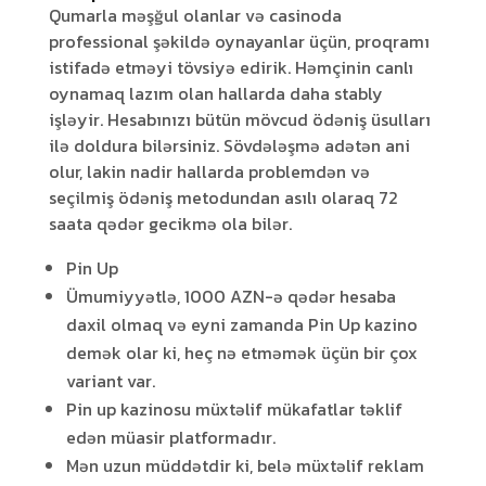
Qumarla məşğul olanlar və casinoda
professional şəkildə oynayanlar üçün, proqramı
istifadə etməyi tövsiyə edirik. Həmçinin canlı
oynamaq lazım olan hallarda daha stably
işləyir. Hesabınızı bütün mövcud ödəniş üsulları
ilə doldura bilərsiniz. Sövdələşmə adətən ani
olur, lakin nadir hallarda problemdən və
seçilmiş ödəniş metodundan asılı olaraq 72
saata qədər gecikmə ola bilər.
Pin Up
Ümumiyyətlə, 1000 AZN-ə qədər hesaba
daxil olmaq və eyni zamanda Pin Up kazino
demək olar ki, heç nə etməmək üçün bir çox
variant var.
Pin up kazinosu müxtəlif mükafatlar təklif
edən müasir platformadır.
Mən uzun müddətdir ki, belə müxtəlif reklam