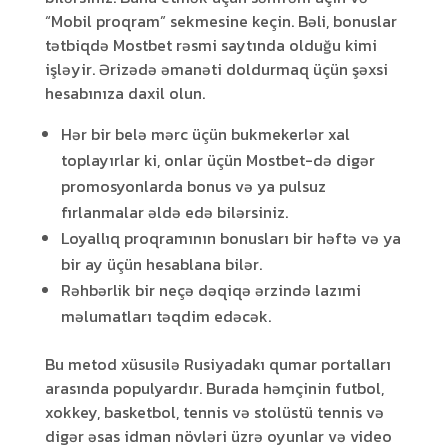
“Mobil proqram” sekmesine keçin. Bəli, bonuslar
tətbiqdə Mostbet rəsmi saytında olduğu kimi
işləyir. Ərizədə əmanəti doldurmaq üçün şəxsi
hesabınıza daxil olun.
Hər bir belə mərc üçün bukmekerlər xal
toplayırlar ki, onlar üçün Mostbet-də digər
promosyonlarda bonus və ya pulsuz
fırlanmalar əldə edə bilərsiniz.
Loyallıq proqramının bonusları bir həftə və ya
bir ay üçün hesablana bilər.
Rəhbərlik bir neçə dəqiqə ərzində lazımi
məlumatları təqdim edəcək.
Bu metod xüsusilə Rusiyadakı qumar portalları
arasında populyardır. Burada həmçinin futbol,
xokkey, basketbol, tennis və stolüstü tennis və
digər əsas idman növləri üzrə oyunlar və video