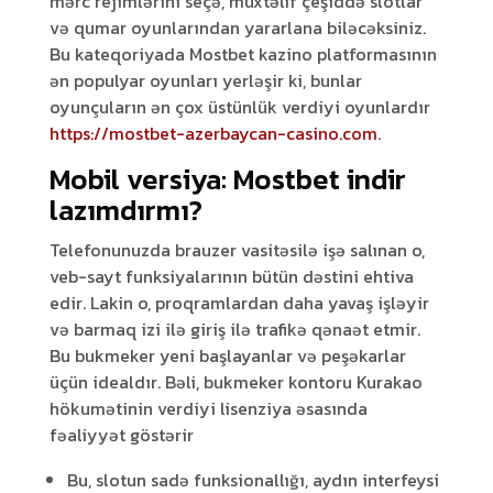
mərc rejimlərini seçə, müxtəlif çeşiddə slotlar
və qumar oyunlarından yararlana biləcəksiniz.
Bu kateqoriyada Mostbet kazino platformasının
ən populyar oyunları yerləşir ki, bunlar
oyunçuların ən çox üstünlük verdiyi oyunlardır
https://mostbet-azerbaycan-casino.com
.
Mobil versiya: Mostbet indir
lazımdırmı?
Telefonunuzda brauzer vasitəsilə işə salınan o,
veb-sayt funksiyalarının bütün dəstini ehtiva
edir. Lakin o, proqramlardan daha yavaş işləyir
və barmaq izi ilə giriş ilə trafikə qənaət etmir.
Bu bukmeker yeni başlayanlar və peşəkarlar
üçün idealdır. Bəli, bukmeker kontoru Kurakao
hökumətinin verdiyi lisenziya əsasında
fəaliyyət göstərir
Bu, slotun sadə funksionallığı, aydın interfeysi