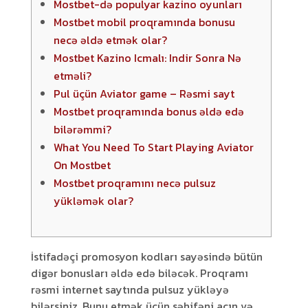
Mostbet-də populyar kazino oyunları
Mostbet mobil proqramında bonusu
necə əldə etmək olar?
Mostbet Kazino Icmalı: Indir Sonra Nə
etməli?
Pul üçün Aviator game – Rəsmi sayt
Mostbet proqramında bonus əldə edə
bilərəmmi?
What You Need To Start Playing Aviator
On Mostbet
Mostbet proqramını necə pulsuz
yükləmək olar?
İstifadəçi promosyon kodları sayəsində bütün
digər bonusları əldə edə biləcək. Proqramı
rəsmi internet saytında pulsuz yükləyə
bilərsiniz. Bunu etmək üçün səhifəni açın və