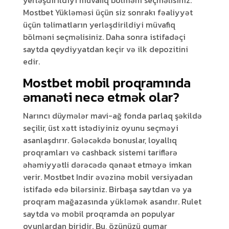
yerləşdirildiyi müvafiq bölməni seçməlisiniz.
Mostbet Yükləməsi üçün siz sonrakı fəaliyyət
üçün təlimatların yerləşdirildiyi müvafiq
bölməni seçməlisiniz. Daha sonra istifadəçi
saytda qeydiyyatdan keçir və ilk depozitini
edir.
Mostbet mobil proqramında
əmanəti necə etmək olar?
Narıncı düymələr mavi-ağ fonda parlaq şəkildə
seçilir, üst xətt istədiyiniz oyunu seçməyi
asanlaşdırır. Gələcəkdə bonuslar, loyallıq
proqramları və cashback sistemi tariflərə
əhəmiyyətli dərəcədə qənaət etməyə imkan
verir. Mostbet Indir əvəzinə mobil versiyadan
istifadə edə bilərsiniz. Birbaşa saytdan və ya
proqram mağazasında yükləmək asandır. Rulet
saytda və mobil proqramda ən populyar
oyunlardan biridir. Bu, özünüzü qumar