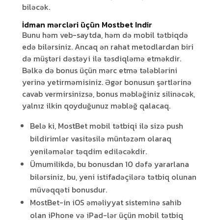
biləcək.
İdman mərcləri üçün Mostbet Indir
Bunu həm veb-saytda, həm də mobil tətbiqdə
edə bilərsiniz. Ancaq ən rahat metodlardan biri
də müştəri dəstəyi ilə təsdiqləmə etməkdir.
Bəlkə də bonus üçün mərc etmə tələblərini
yerinə yetirməmisiniz. Əgər bonusun şərtlərinə
cavab vermirsinizsə, bonus məbləğiniz silinəcək,
yalnız ilkin qoyduğunuz məbləğ qalacaq.
Belə ki, MostBet mobil tətbiqi ilə sizə push
bildirimlər vasitəsilə müntəzəm olaraq
yeniləmələr təqdim ediləcəkdir.
Ümumilikdə, bu bonusdan 10 dəfə yararlana
bilərsiniz, bu, yeni istifadəçilərə tətbiq olunan
müvəqqəti bonusdur.
MostBet-in iOS əməliyyat sisteminə sahib
olan iPhone və iPad-lər üçün mobil tətbiq