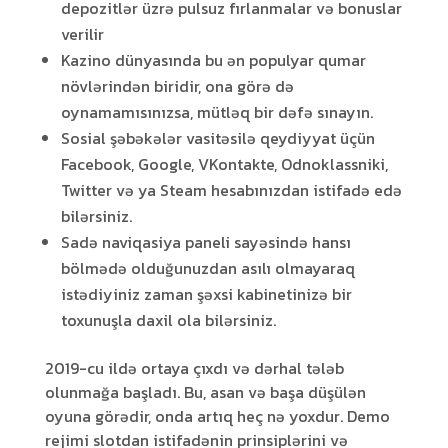
depozitlər üzrə pulsuz fırlanmalar və bonuslar
verilir
Kazino dünyasında bu ən populyar qumar
növlərindən biridir, ona görə də
oynamamısınızsa, mütləq bir dəfə sınayın.
Sosial şəbəkələr vasitəsilə qeydiyyat üçün
Facebook, Google, VKontakte, Odnoklassniki,
Twitter və ya Steam hesabınızdan istifadə edə
bilərsiniz.
Sadə naviqasiya paneli sayəsində hansı
bölmədə olduğunuzdan asılı olmayaraq
istədiyiniz zaman şəxsi kabinetinizə bir
toxunuşla daxil ola bilərsiniz.
2019-cu ildə ortaya çıxdı və dərhal tələb
olunmağa başladı. Bu, asan və başa düşülən
oyuna görədir, onda artıq heç nə yoxdur. Demo
rejimi slotdan istifadənin prinsiplərini və