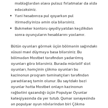
məbləğlərdən əlavə pulsuz fırlatmalar da əldə
edəcəksiniz.
Yəni hesabınıza pul qoyarkən pul
itirmədiyinizə əmin ola bilərsiniz.
Bukmeker kontoru qeydiyyatdan keçdikdən
sonra oyunçuların hesablarını yoxlamır.
Bütün oyunları görmək üçün bölmənin sağındakı
xüsusi mavi düyməyə basa bilərsiniz. Bu
bölmədən Mostbet tərəfindən yadarılmış
oyunları görə bilərsiniz. Burada müxtəlif slot
oyunları, həmçinin çökmə oyunları bu
kazinonun proqram təminatçıları tərəfindən
yaradılaraq təmin olunur. Bu saytdakı bəzi
oyunlar hətta Mostbet onlayn kazinonun
rəğbətini qazandığı üçün Populyar Oyunlar
kateqiyasında da yer tutub. Qumar sənayesində
ən populyar oyun növlərindən biri Çökmə