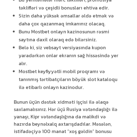
təklifləri və çeşidli bonusları ehtiva edir.
Sizin daha yüksək əmsallar əldə etmək və
daha çox qazanmaq imkanınız olacaq.
Bunu Mostbet onlayn kazinosunun rəsmi
saytına daxil olaraq edə bilərsiniz.
Belə ki, siz vebsayt versiyasında kupon
yaradərkən onlar ekranın sağ hissəsində yer
alır.
Mostbet keyfiyyətli mobil proqramı və
tanınmış tərtibatçıların böyük slot kataloqu
ilə etibarlı onlayn kazinodur.
Bunun üçün dəstək xidməti işçisi ilə əlaqə
saxlamalısınız. Hər üçü Rusiya vətəndaşlığı ilə
yanaşı, Kipr vətəndaşlığına da malikdi və
hazırda beynəlxalq axtarışdadılar. Məsələn,
istifadəçiyə 100 manat “xoş gəldin” bonusu