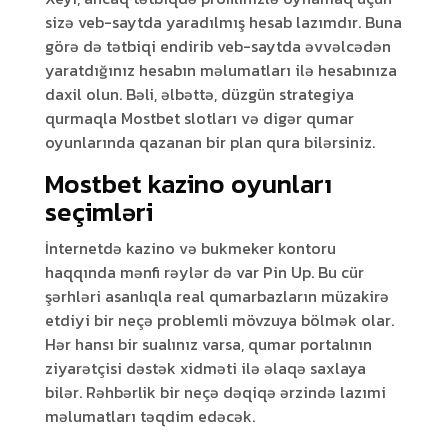
sizə veb-saytda yaradılmış hesab lazımdır. Buna
görə də tətbiqi endirib veb-saytda əvvəlcədən
yaratdığınız hesabın məlumatları ilə hesabınıza
daxil olun. Bəli, əlbəttə, düzgün strategiya
qurmaqla Mostbet slotları və digər qumar
oyunlarında qazanan bir plan qura bilərsiniz.
Mostbet kazino oyunları
seçimləri
İnternetdə kazino və bukmeker kontoru
haqqında mənfi rəylər də var Pin Up. Bu cür
şərhləri asanlıqla real qumarbazların müzakirə
etdiyi bir neçə problemli mövzuya bölmək olar.
Hər hansı bir sualınız varsa, qumar portalının
ziyarətçisi dəstək xidməti ilə əlaqə saxlaya
bilər. Rəhbərlik bir neçə dəqiqə ərzində lazımi
məlumatları təqdim edəcək.