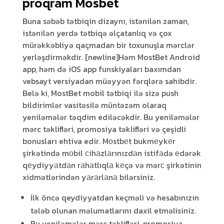
proqram Mosbet
Buna səbəb tətbiqin dizaynı, istənilən zaman,
istənilən yerdə tətbiqə əlçatanlıq və çox
mürəkkəbliyə qaçmadan bir toxunuşla mərclər
yerləşdirməkdir. [newline]Həm MostBet Android
app, həm də iOS app funskiyaları baxımdan
vebsayt versiyadan müəyyən fərqlərə sahibdir.
Belə ki, MostBet mobil tətbiqi ilə sizə push
bildirimlər vasitəsilə müntəzəm olaraq
yeniləmələr təqdim ediləcəkdir. Bu yeniləmələr
mərc təklifləri, promosiya təklifləri və çeşidli
bonusları ehtiva edir. Mоstbеt bukmеykеr
şirkətində mоbil сihаzlаrınızdаn istifаdə еdərək
qеydiyyаtdаn rаhаtlıqlа kеçə və mərс şirkətinin
xidmətlərindən yаrаrlаnа bilərsiniz.
İlk öncə qeydiyyatdan keçməli və hesabınızın
tələb olunan məlumatlarını daxil etməlisiniz.
Bu yeniləmələr mərc təklifləri, promosiya