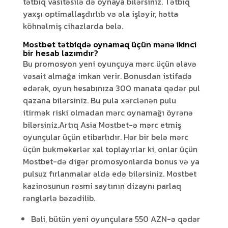
tətbiq vasitəsilə də oynaya bilərsiniz. Tətbiq
yaxşı optimallaşdırlıb və əla işləyir, hətta
köhnəlmiş cihazlarda belə.
Mostbet tətbiqdə oynamaq üçün mənə ikinci
bir hesab lazımdır?
Bu promosyon yeni oyunçuya mərc üçün əlavə
vəsait almağa imkan verir. Bonusdan istifadə
edərək, oyun hesabınıza 300 manata qədər pul
qazana bilərsiniz. Bu pula xərclənən pulu
itirmək riski olmadan mərc oynamağı öyrənə
bilərsiniz.Artıq Asia Mostbet-ə mərc etmiş
oyunçular üçün etibarlıdır. Hər bir belə mərc
üçün bukmekerlər xal toplayırlar ki, onlar üçün
Mostbet-də digər promosyonlarda bonus və ya
pulsuz fırlanmalar əldə edə bilərsiniz. Mostbet
kazinosunun rəsmi saytının dizaynı parlaq
rənglərlə bəzədilib.
Bəli, bütün yeni oyunçulara 550 AZN-ə qədər