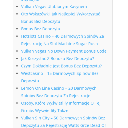
Vulkan Vegas Ulubionym Kasynem
Oto Wskazówki, Jak Najlepiej Wykorzystać
Bonus Bez Depozytu
Bonus Bez Depozytu
Hotslots Casino – 40 Darmowych Spinów Za
Rejestrację Na Slot Machine Sugar Rush
Vulkan Vegas No Down Payment Bonus Code
Jak Korzystać Z Bonusu Bez Depozytu?
Czym Dokładnie Jest Bonus Bez Depozytu?
Westcasino – 15 Darmowych Spinów Bez
Depozytu
Lemon On Line Casino – 20 Darmowych
Spinów Bez Depozytu Za Rejestracje
Osoby, Które Wyświetliły Informacje O Tej
Firmie, Wyświetliły Także
Vulkan Sin City – 50 Darmowych Spinów Bez
Depozytu Za Rejestrację Watts Grze Dead Or