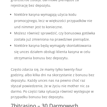
rejestrację bez depozytu.
Niektóre kasyna wymagają użycia kodu
promocyjnego, lecz w większości przypadków nie
und nimmer jest to konieczne.
Możesz również sprawdzić, czy bonusowa gotówka
została już zmieniona na prawdziwe pieniądze.
Niektóre kasyna będą wymagały skontaktowania
się unces działem obsługi klienta kasyna w celu
otrzymania bonusu bez depozytu.
Często zdarza się, że mamy tylko twenty-four
godziny, albo kilka dni na skorzystanie z bonusu bez
depozytu. Każdy unces nas na pewno choć raz
słyszał powiedzenie, że w życiu nie mother nic za
darmo. Po części taka sytuacja również występuje w
przypadku bonusu bez depozytu.
7bitcasino – 30 Darmowych