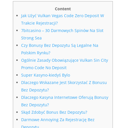
Content
Jak Użyć Vulkan Vegas Code Zero Deposit W
Trakcie Rejestracji?
7bitcasino – 30 Darmowych Spinów Na Slot
Strong Sea
Czy Bonusy Bez Depozytu Są Legalne Na
Polskim Rynku?
Ogólnie Zasady Obowiązujące Vulkan Sin City
Promo Code No Deposit
Super Kasyno-kiedyś Bylo
Dlaczego Wskazane Jest Skorzystać Z Bonusu
Bez Depozytu?
Dlaczego Kasyna Internetowe Oferują Bonusy
Bez Depozytu?
Skąd Zdobyć Bonus Bez Depozytu?
Darmowe Annoying Za Rejestrację Bez
Depozytu