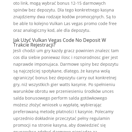
oto link, mogą wybrać bonus 12-15 darmowych
spinów bez depozytu. Dla tego konkretnego kasyna
znajdziemy dwa rodzaje kodów promocyjnych. Są to
be able to kolejno Vulkan Las vegas promo code free
oraz analogiczny kod, ale dla depozytu.
Jak Użyć Vulkan Vegas Code No Deposit W
Trakcie Rejestracji?
Jesli chodzi um gry kazdy gracz powinien znalezc tam
cos dla siebie poniewaz ilosc i roznorodnosc gier jest
naprawde imponujaca. Darmowe spiny bez depozytu
są najczęściej spotykane, dlatego, że kasyna wolą
ograniczyć bonus bez depozytu carry out konkretnej
gry, niż wszystkich gier watts kasynie. Po spełnieniu
warunków obrotu we przeniesieniu środków unces
salda bonusowego perform salda gotówkowego
możesz złożyć wniosek u wypłatę, wybierając
preferowaną metodę płatności t kasynie. Polecamy
uprzednio dokładnie przeczytać pełny regulamin
promocji na stronie kasyna, aby dowiedzieć się
grunzochse zdobyć darmowe pieniądze za