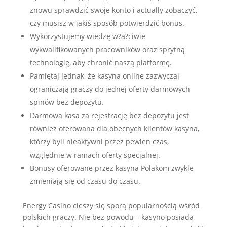
znowu sprawdzić swoje konto i actually zobaczyć,
czy musisz w jakiś sposób potwierdzić bonus.
Wykorzystujemy wiedzę w?a?ciwie
wykwalifikowanych pracowników oraz sprytną
technologię, aby chronić naszą platformę.
Pamiętaj jednak, że kasyna online zazwyczaj
ograniczają graczy do jednej oferty darmowych
spinów bez depozytu.
Darmowa kasa za rejestrację bez depozytu jest
również oferowana dla obecnych klientów kasyna,
którzy byli nieaktywni przez pewien czas,
względnie w ramach oferty specjalnej.
Bonusy oferowane przez kasyna Polakom zwykle
zmieniają się od czasu do czasu.
Energy Casino cieszy się sporą popularnością wśród
polskich graczy. Nie bez powodu – kasyno posiada