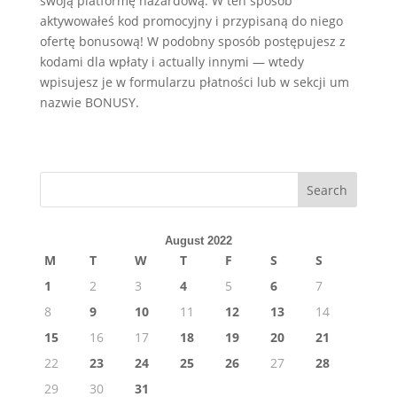
swoją platformę hazardową. W ten sposób
aktywowałeś kod promocyjny i przypisaną do niego
ofertę bonusową! W podobny sposób postępujesz z
kodami dla wpłaty i actually innymi — wtedy
wpisujesz je w formularzu płatności lub w sekcji um
nazwie BONUSY.
Search
August 2022
M
T
W
T
F
S
S
1
2
3
4
5
6
7
8
9
10
11
12
13
14
15
16
17
18
19
20
21
22
23
24
25
26
27
28
29
30
31