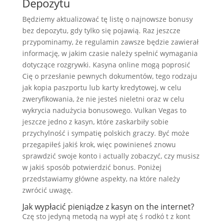
Depozytu
Będziemy aktualizować tę listę o najnowsze bonusy
bez depozytu, gdy tylko się pojawią. Raz jeszcze
przypominamy, że regulamin zawsze będzie zawierał
informację, w jakim czasie należy spełnić wymagania
dotyczące rozgrywki. Kasyna online mogą poprosić
Cię o przesłanie pewnych dokumentów, tego rodzaju
jak kopia paszportu lub karty kredytowej, w celu
zweryfikowania, że nie jesteś nieletni oraz w celu
wykrycia nadużycia bonusowego. Vulkan Vegas to
jeszcze jedno z kasyn, które zaskarbiły sobie
przychylność i sympatię polskich graczy. Być może
przegapiłeś jakiś krok, więc powinieneś znowu
sprawdzić swoje konto i actually zobaczyć, czy musisz
w jakiś sposób potwierdzić bonus. Poniżej
przedstawiamy główne aspekty, na które należy
zwrócić uwagę.
Jak wypłacić pieniądze z kasyn on the internet?
Czę sto jedyną metodą na wypł atę ś rodkó t z kont