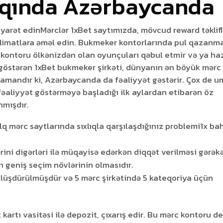
qında Azərbaycanda
arət edinMərclər 1xBet saytımızda, mövcud reward təklifl
əlimatlara əməl edin. Bukmeker kontorlarında pul qazanm
 kontoru ölkənizdən olan oyunçuları qəbul etmir və ya ha
göstərən 1xBet bukmeker şirkəti, dünyanın ən böyük mərc
 zamandır ki, Azərbaycanda da fəaliyyət gəstərir. Çox de 
əaliyyət göstərməyə başladığı ilk aylardan etibarən öz
nmışdır.
q mərc saytlarında sıxlıqla qarşılaşdığınız problemi1x ba
rini digərləri ilə müqayisə edərkən diqqət verilməsi gərək
an geniş seçim növlərinin olmasıdır.
lüşdürülmüşdür və 5 mərc şirkətində 5 kateqoriya üçün
 kartı vasitəsi ilə depozit, çıxarış edir. Bu mərc kontoru 