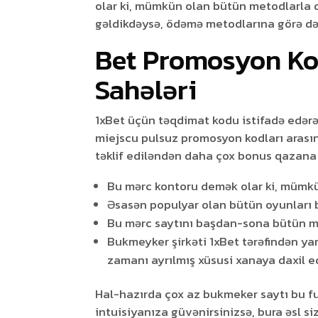
olar ki, mümkün olan bütün metodlarla de
gəldikdəysə, ödəmə metodlarına görə dəy
Bet Promosyon Ko
Sahələri
1xBet üçün təqdimat kodu istifadə edər
miejscu pulsuz promosyon kodları arasın
təklif ediləndən daha çox bonus qazana 
Bu mərc kontoru demək olar ki, mümkün
Əsasən populyar olan bütün oyunları bu
Bu mərc saytını başdan-sona bütün müs
Bukmeyker şirkəti 1xBet tərəfindən ya
zamanı ayrılmış xüsusi xanaya daxil ed
Hal-hazırda çox az bukmeker saytı bu fu
intuisiyanıza güvənirsinizsə, bura əsl si