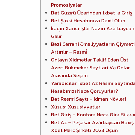
Promosiyalar
Bet Güzgü Üzərindən 1xbet-ə Giriş
Bet Şəxsi Hesabınıza Daxil Olun
İraqın Xarici Işlər Naziri Azərbayca
Gəlir
Bəzi Cərrahi Əməliyyatların Qiyməti
Artırılır – Rəsmi̇
Onlayn Xidmətlər Təklif Edən Üst
Azeri Bukmeker Saytlari Və Onlar
Arasında Seçim
Yaradıcılar 1xbet Az Rəsmi Saytınd
Hesabınızı Necə Qoruyurlar?
Bet Rəsmi Saytı – Idman Növləri
Xüsusi Xüsusiyyətlər
Bet Giriş – Kontora Necə Girə Bilər
Bet Az – Peşəkar Azərbaycan Baxiş 
Xbet Mərc Şirkəti 2023 Üçün