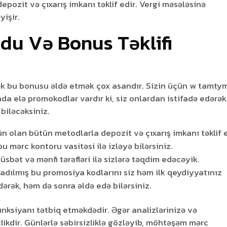
pozit və çıxarış imkanı təklif edir. Vergi məsələsinə
işir.
du Və Bonus Təklifi
ək bu bonusu əldə etmək çox asandır. Sizin üçün w tamty
da elə promokodlar vardır ki, siz onlardan istifadə edərək
biləcəksiniz.
 olan bütün metodlarla depozit və çıxarış imkanı təklif e
 mərc kontoru vasitəsi ilə izləyə bilərsiniz.
bət və mənfi tərəfləri ilə sizlərə təqdim edəcəyik.
radılmış bu promosiya kodlarını siz həm ilk qeydiyyatınız
ərək, həm də sonra əldə edə bilərsiniz.
nksiyanı tətbiq etməkdədir. Əgər analizlərinizə və
zlikdir. Günlərlə səbirsizliklə gözləyib, möhtəşəm mərc