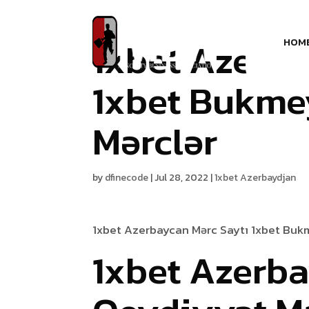
1xbet Azerba
HOM
1xbet Bukmey
Mərclər
by
dfinecode
|
Jul 28, 2022
|
1xbet Azerbaydjan
1xbet Azerbaycan Mərc Saytı 1xbet Bukm
1xbet Azerba