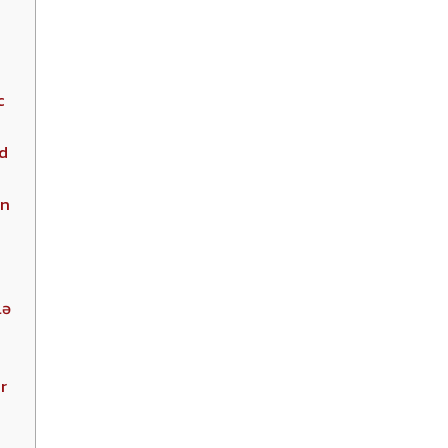
c
d
ın
lə
r