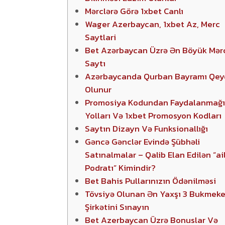
Mərclərə Görə 1xbet Canlı
Wager Azerbaycan, 1xbet Az, Merc
Saytlari
Bet Azərbaycan Üzrə Ən Böyük Mər
Saytı
Azərbaycanda Qurban Bayramı Qey
Olunur
Promosiya Kodundan Faydalanmağ
Yolları Və 1xbet Promosyon Kodları
Saytın Dizayn Və Funksionallığı
Gəncə Gənclər Evində Şübhəli
Satınalmalar – Qalib Elan Edilən “ai
Podratı” Kimindir?
Bet Bahis Pullarınızın Ödənilməsi
Tövsiyə Olunan Ən Yaxşı 3 Bukmeke
Şirkətini Sınayın
Bet Azerbaycan Üzrə Bonuslar Və