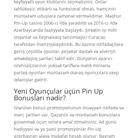
keyfiyyətli oyun klublarını seçməlisiniz. Onlar
təhlükəsiz, etibarlı və funksional olmalı, həmçinin
müntəzəm uduşlara zəmanət verməlidirlər. Məşhur
Pin-Up casino 2006-cı ildə yaradılıb və 2016-cı ildə
Azərbaycanda fəaliyyətə başlayıb. Şirkətin işi milli
orqanlar və beynəlxalq tənzimləyici Curacao
tərəfindən lisenziyalaşdırılıb. Bu kazino istifadəçilərə
geniş çeşiddə oyunlar, peşəkar dəstək və əlverişli
əməkdaşlıq şərtləri təklif edir. Dünyanın aparıcı
istehsalçılarının yüksək tariflərə malik minlərlə
parlaq oyunları müntəzəm olaraq oyunçulara yaxşı
ödənişlər gətirir.
Yeni Oyunçular üçün Pin Up
Bonusları nədir?
İstənilən bonus promosyonunun müəyyən istifadə və
mərc şərtləri var. Qazanclı və müntəzəm bonuslara
güvənmək üçün onlara əməl etməlisiniz. Ad günü
hədiyyəsi və ya şəxsi promosyonlar Pin-Up
azerbaycan əlavə mükafat hesab olunur. Bayram