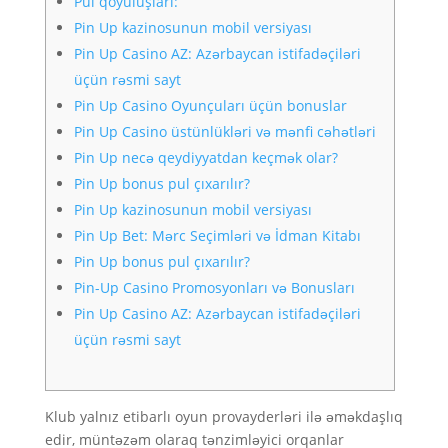
Pul qoyuluşları:
Pin Up kazinosunun mobil versiyası
Pin Up Casino AZ: Azərbaycan istifadəçiləri
üçün rəsmi sayt
Pin Up Casino Oyunçuları üçün bonuslar
Pin Up Casino üstünlükləri və mənfi cəhətləri
Pin Up necə qeydiyyatdan keçmək olar?
Pin Up bonus pul çıxarılır?
Pin Up kazinosunun mobil versiyası
Pin Up Bet: Mərc Seçimləri və İdman Kitabı
Pin Up bonus pul çıxarılır?
Pin-Up Casino Promosyonları və Bonusları
Pin Up Casino AZ: Azərbaycan istifadəçiləri
üçün rəsmi sayt
Klub yalnız etibarlı oyun provayderləri ilə əməkdaşlıq
edir, müntəzəm olaraq tənzimləyici orqanlar