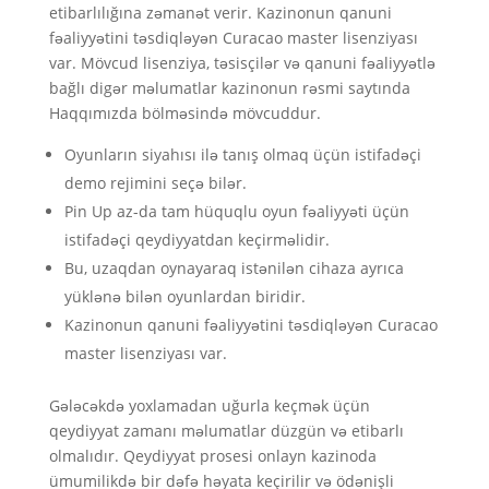
etibarlılığına zəmanət verir. Kazinonun qanuni
fəaliyyətini təsdiqləyən Curacao master lisenziyası
var. Mövcud lisenziya, təsisçilər və qanuni fəaliyyətlə
bağlı digər məlumatlar kazinonun rəsmi saytında
Haqqımızda bölməsində mövcuddur.
Oyunların siyahısı ilə tanış olmaq üçün istifadəçi
demo rejimini seçə bilər.
Pin Up az-da tam hüquqlu oyun fəaliyyəti üçün
istifadəçi qeydiyyatdan keçirməlidir.
Bu, uzaqdan oynayaraq istənilən cihaza ayrıca
yüklənə bilən oyunlardan biridir.
Kazinonun qanuni fəaliyyətini təsdiqləyən Curacao
master lisenziyası var.
Gələcəkdə yoxlamadan uğurla keçmək üçün
qeydiyyat zamanı məlumatlar düzgün və etibarlı
olmalıdır. Qeydiyyat prosesi onlayn kazinoda
ümumilikdə bir dəfə həyata keçirilir və ödənişli