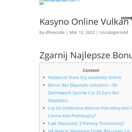
HOM
Kasyno Online Vulkan 
by
dfinecode
|
Mar 10, 2022
|
Uncategorized
Zgarnij Najlepsze Bo
Content
Najlepsze Stare Gry Automaty Online
Bonus Bez Depozytu Icecasino – 50
Darmowych Spinów Czy 25 Euro Bez
Depozytu!
Czy Do Odebrania Bonusu Potrzebny Jest I
Casino Kod Promocyjny?
❗ Jak Skorzystać Z Pomocy Technicznej?
Jak Wygrać Pieniądze Dzięki Bonusowi Ice