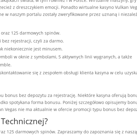
akątkach świata, w tym również i w Polsce. Wirtualne maszyny, gry
 przecież z dreszczykiem emocji. Ponadto wirtualne kasyno Vulkan Ve
ne w naszym portalu zostały zweryfikowane przez uznaną i niezale
ł oraz 125 darmowych spinów.
bez rejestracji, czyli za darmo.
rak niekoniecznie jest minusem.
ymboli w oknie z symbolami, 5 aktywnych linii wygranych, a także
amble.
ontaktowanie się z zespołem obsługi klienta kasyna w celu uzysk
pu bonus bez depozytu za rejestrację. Niektóre kasyna oferują bon
 rzadko spotykana forma bonusu. Poniżej szczegółowo opisujemy bon
kan Vegas nie ma aktualnie w ofercie promocji typu bonus bez depo
 Technicznej?
oraz 125 darmowych spinów. Zapraszamy do zapoznania się z nasz