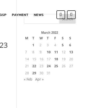
 GSP
PAYMENT
NEWS
Search
March 2022
M
T
W
T
F
S
S
023
1
2
3
4
5
6
7
8
9
10
11
12
13
14
15
16
17
18
19
20
21
22
23
24
25
26
27
28
29
30
31
« Feb
Apr »