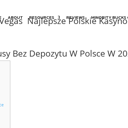
E
ABOUT
RESOURCES
REVIEWS
MINORITY BUCKS
Vegas ️ Najlepsze Polskie Kasyno
nusy Bez Depozytu W Polsce W 2
ce