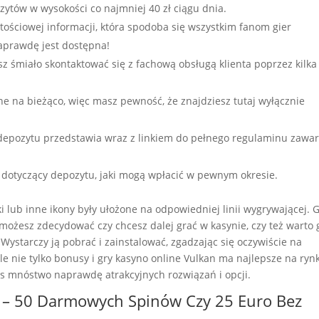
ytów w wysokości co najmniej 40 zł ciągu dnia.
ościowej informacji, która spodoba się wszystkim fanom gier
aprawdę jest dostępna!
esz śmiało skontaktować się z fachową obsługą klienta poprzez kilka
ne na bieżąco, więc masz pewność, że znajdziesz tutaj wyłącznie
 depozytu przedstawia wraz z linkiem do pełnego regulaminu zawa
t dotyczący depozytu, jaki mogą wpłacić w pewnym okresie.
 lub inne ikony były ułożone na odpowiedniej linii wygrywającej. 
żesz zdecydować czy chcesz dalej grać w kasynie, czy też warto 
starczy ją pobrać i zainstalować, zgadzając się oczywiście na
 Ale nie tylko bonusy i gry kasyno online Vulkan ma najlepsze na ryn
 nas mnóstwo naprawdę atrakcyjnych rozwiązań i opcji.
 – 50 Darmowych Spinów Czy 25 Euro Bez