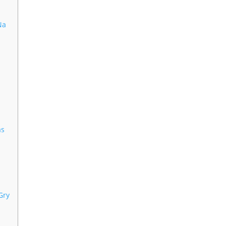
Na
as
Gry