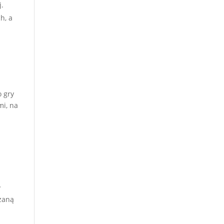
j.
h, a
 gry
mi, na
y
ązaną