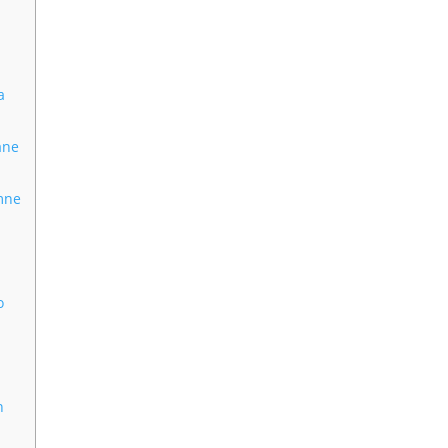
a
ane
omne
o
n