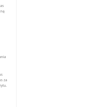
gas
żną
ania
us
us za
zytu.
ą