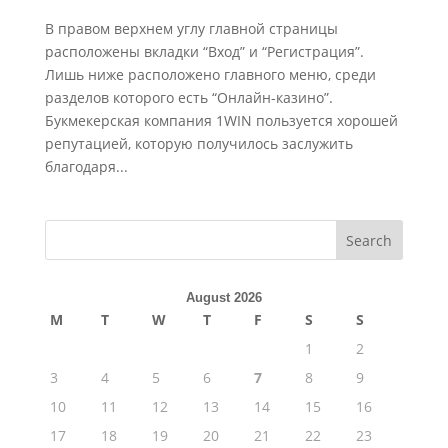
В правом верхнем углу главной страницы
расположены вкладки “Вход” и “Регистрация”.
Лишь ниже расположено главного меню, среди
разделов которого есть “Онлайн-казино”.
Букмекерская компания 1WIN пользуется хорошей
репутацией, которую получилось заслужить
благодаря...
Search
August 2026
M
T
W
T
F
S
S
1
2
3
4
5
6
7
8
9
10
11
12
13
14
15
16
17
18
19
20
21
22
23